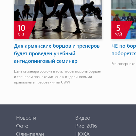
10
5
ОКТ
МАЙ
Для армянских борцов и тренеров
ЧЕ по бор
будет проведен учебный
поборетс
антидопинговый семинар
 бы
Его соперником
Цель семинара состоит в том, чтобы помочь борцам
и тренерам познакомиться с антидопинговыми
правилами и требованиями UWW
Новости
Видео
Фото
Рио-2016
Олимпаван
НОКА