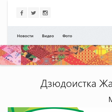
b
a
x
Новости
Видео
Фото
Дзюдоистка Жа