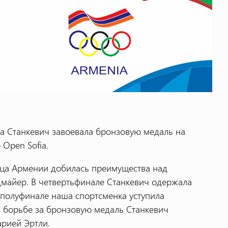
 Станкевич завоевала бронзовую медаль на
Open Sofia.
ица Армении добилась преимущества над
майер. В четвертьфинале Станкевич одержала
 полуфинале наша спортсменка уступила
В борьбе за бронзовую медаль Станкевич
рией Эртли.