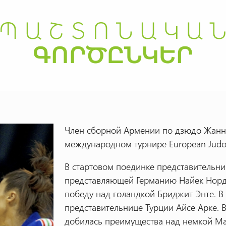
Член сборной Армении по дзюдо Жанна
международном турнире European Judo 
В стартовом поединке представительн
представляющей Германию Найек Норд
победу над голандкой Бриджит Энте. В
представительнице Турции Айсе Арке. 
добилась преимущества над немкой Ма