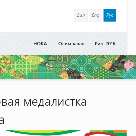
Հայ
Eng
Рус
НОКА
Олимпаван
Рио-2016
вая медалистка
а