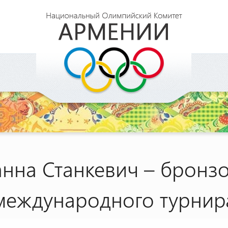
нна Станкевич – бронзо
международного турнир