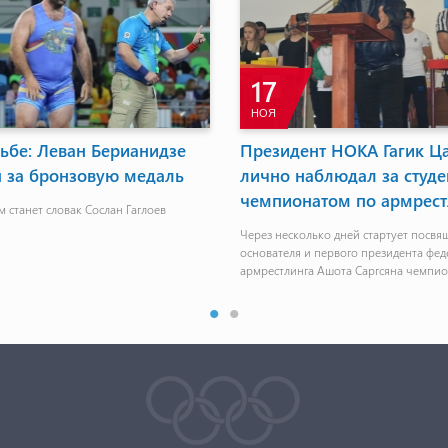
17
НОЯ
ьбе: Леван Берианидзе
Президент НОКА Гагик Ц
я за бронзовую медаль
лично наблюдал за студ
чемпионатом по армрест
 станет словак Сослан Гаглоев
Через несколько дней стартует посв
основателя и первого президента фе
армрестлинга Ашота Саргсяна чемпи