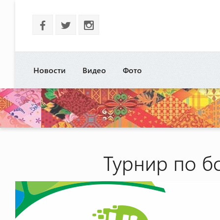
b
a
x
Новости
Видео
Фото
Турнир по б