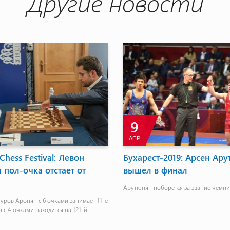
Другие новости
9
АПР
Chess Festival: Левон
Бухарест-2019: Арсен Ар
 пол-очка отстает от
вышел в финал
Арутюнян поборется за звание чемп
туров Аронян с 6 очками занимает 11-е
 с 4 очками находится на 121-й