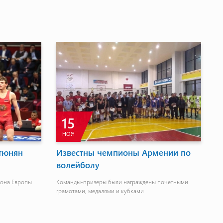
15
НОЯ
утюнян
Известны чемпионы Армении по
А
волейболу
т
иона Европы
Команды-призеры были награждены почетными
На
грамотами, медалями и кубками
ти
ср