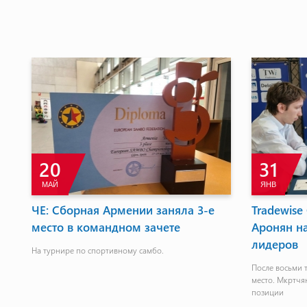
20
31
МАЙ
ЯНВ
ЧЕ: Сборная Армении заняла 3-е
Tradewise 
место в командном зачете
Аронян на
лидеров
На турнире по спортивному самбо.
После восьми 
место. Мкртчян
позиции