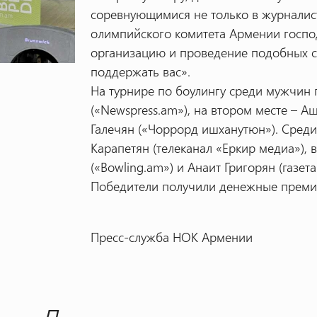
соревнующимися не только в журналист
олимпийского комитета Армении господ
организацию и проведение подобных с
поддержать вас».
На турнире по боулингу среди мужчин 
(«Newspress.am»), на втором месте – Аш
Галечян («Чоррорд ишханутюн»). Сред
Карапетян (телеканал «Еркир медиа»), 
(«Bowling.am») и Анаит Григорян (газета
Победители получили денежные премии
Пресс-служба НОК Армении