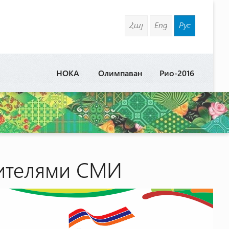
Հայ
Eng
Рус
НОКА
Олимпаван
Рио-2016
вителями СМИ