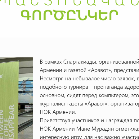
В рамках Спартакиады, организованн
Армении и газетой «Аравот», представ
Несмотря на небывалое число заявок, 
подобного турнира – пропаганда здоро
основном, сидят перед компьтером, эт
журналист газеты «Аравот», организат
НОК Армении.
Приветствуя участников и награждая п
НОК Армении Мане Мурадян отметила: 
интересную игру, для нас важно участи