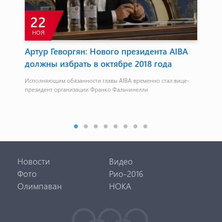
22
НОЯ
А
Артур Геворгян: Нового президента AIBA
Бо
должны избрать в октябре 2018 года
пу
Исполняющим обязанности главы AIBA временно стал вице-
Саф
президент организации Франко Фальчинелли
Новости
Видео
Фото
Рио-2016
Олимпаван
НОКА