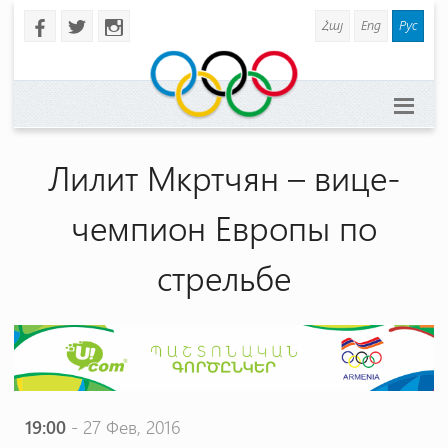
Հայ
Eng
Рус
b
a
x
Лилит Мкртчян – вице-
чемпион Европы по
стрельбе
19:00
- 27 Фев, 2016