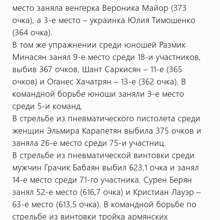
место заняла венгерка Вероника Майор (373
очка), а 3-е место – украинка Юлия Тимошенко
(364 очка).
В том же упражнении среди юношей Размик
Минасян занял 9-е место среди 18-и участников,
выбив 367 очков, Шант Саркисян – 11-е (365
очков) и Оганес Хачатрян – 13-е (362 очка). В
командной борьбе юноши заняли 3-е место
среди 5-и команд.
В стрельбе из пневматического пистолета среди
женщин Эльмира Карапетян выбила 375 очков и
заняла 26-е место среди 75-и участниц.
В стрельбе из пневматической винтовки среди
мужчин Грачик Бабаян выбил 623,1 очка и занял
14-е место среди 71-го участника. Сурен Берян
занял 52-е место (616,7 очка) и Кристиан Лауэр –
63-е место (613,5 очка). В командной борьбе по
стрельбе из винтовки тройка армянских