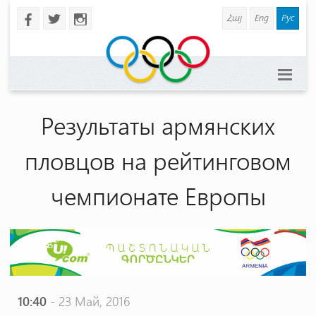
Հայ
Eng
Рус
b
a
x
Результаты армянских
пловцов на рейтинговом
чемпионате Европы
10:40
- 23 Май, 2016