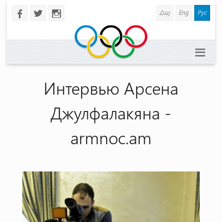
Հայ
Eng
Рус
b
a
x
Интервью Арсена
Джулфалакяна -
armnoc.am