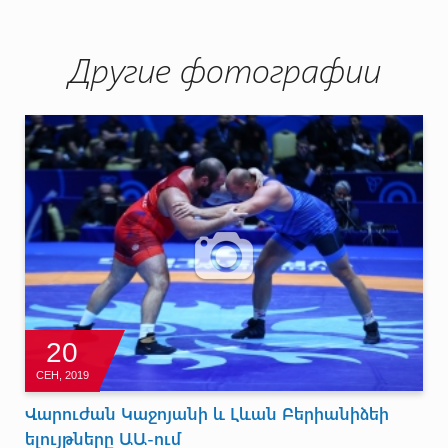
Другие фотографии
20
СЕН, 2019
Վարուժան Կաջոյանի և Լևան Բերիանիձեի
ելույթները ԱԱ-ում