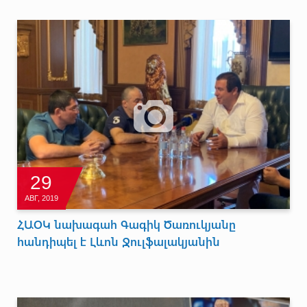
29
АВГ, 2019
ՀԱՕԿ նախագահ Գագիկ Ծառուկյանը
հանդիպել է Լևոն Ջուլֆալակյանին