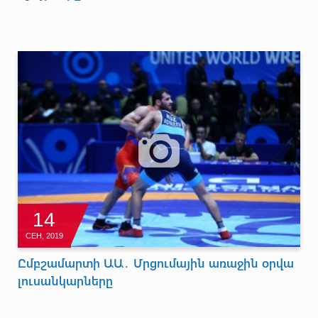
14
СЕН, 2019
Ըմբշամարտի ԱԱ․ Մրցումային առաջին օրվա
լուսանկարները