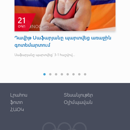
21
ՕԳՈ
Ա
Դավիթ Սաֆարյանը պարտվեց առաջին
Շե
գոտեմարտում
Եվ
մե
Սաֆարյանը պարտվեց` 3-1 հաշվով...
Մեր
14,
Լրահոս
Տեսանյութեր
ֆոտո
Օլիմպավան
ՀԱՕԿ