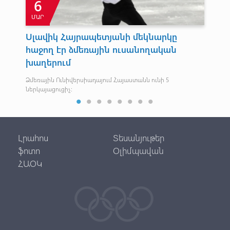
6
ՄԱՐ
Օ
Սլավիկ Հայրապետյանի մեկնարկը
Ար
եց
հաջող էր ձմեռային ուսանողական
չե
խաղերում
ղա
Հու
Ռու
Ձմեռային Ունիվերսիադայում Հայաստանն ունի 5
ներկայացուցիչ:
Լրահոս
Տեսանյութեր
ֆոտո
Օլիմպավան
ՀԱՕԿ