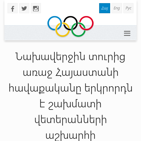
Հայ
Eng
Рус
b
a
x
Նախավերջին տուրից
առաջ Հայաստանի
հավաքականը երկրորդն
է շախմատի
վետերանների
աշխարհի