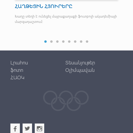
ի
ՀԱՂԹԵՑԻՆ ՀՅՈՒՐԵՐԸ
Ա
Խաղը տեղի է ունեցել մայրաքաղաքի ֆուտբոլի ակադեմիայի
Յոթ
մարզադաշտում:
Լրահոս
Տեսանյութեր
ֆոտո
Օլիմպավան
ՀԱՕԿ
b
a
x