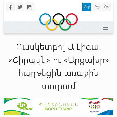
Հայ
Eng
Рус
b
a
x
Բասկետբոլ Ա Լիգա.
«Շիրակն» ու «Արցախը»
հաղթեցին առաջին
տուրում