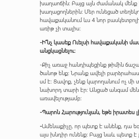
խաղաոճին: Բայց այն ժամանակ մենք 1
խաղացողներին: Մեր ունեցած տեղեկո
հավաքականում ևս 4 նոր բասկետբոլի
առիթ չի տալիս:
-
Ի՞նչ
կասեք
Ուելսի
հավաքականի
մա
անցկացնելու
:
-Քիչ առաջ հանդիպեցինք թիմին ճաշա
ծանոթ ենք: Նրանք ավելի բարձրահաս
սմ է: Ցավոք, չենք կարողանում ոչ մի
նախորդ տարի էր: Անցած անգամ մեն
առավելությամբ:
-
Պարոն
Հարությունյան
,
եթե
իրատես
-
Ամենաքիչը, որ պետք է անենք, դա ե
այս խնդիր ունենք: Բայց նաև պետք է