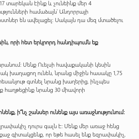
7 տարեկան էինք և չունեինք մեր 4
ւթյունների համաձայն՝ Անդորրայի
ստներ են ավելացել: Սակայն դա մեզ մտածելու
սին
,
որի
հետ
երկրորդ
հանդիպումն
եք
րանում: Մենք Ուելսի հավաքականի կեսին
ակ խաղացող ունեն, նրանց միջին հասակը 1,75
 տեսանյութ գտնել նրանց խաղերից, ինչպես
ք հաղթեցինք նրանց 30 միավորի
լինենք
,
ի՞նչ
շանսեր
ունենք
այս
առաջնությունում
:
զրափակիչ դուրս գալն է: Մենք մեր առաջ հենց
 քաջ գիտակցենք, որ եթե հասել ենք եզրափակիչ,