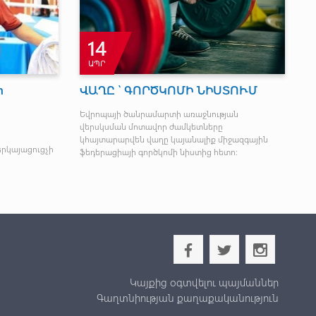
13
ՄԱՐ
ԱՀ Է
Մեկնարկեց սպորտային
մարմնամարզության կանա
վրոպացի գործընկերներին
Հայաստանի առաջնություն
րում մաղթել է
Առաջնության առաջին օրը հայտնի դարձ
բազմամարտի չեմպիոնները:
b
a
x
Կայքից օգտվելու պայմաններ
Գաղտնիության քաղաքականություն