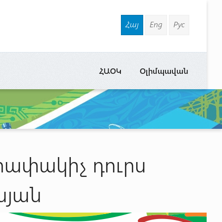
Հայ
Eng
Рус
ՀԱՕԿ
Օլիմպավան
զրափակիչ դուրս
նյան