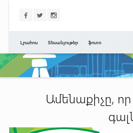
b
a
x
Լրահոս
Տեսանյութեր
ֆոտո
Ամենաքիչը, որ
գալ