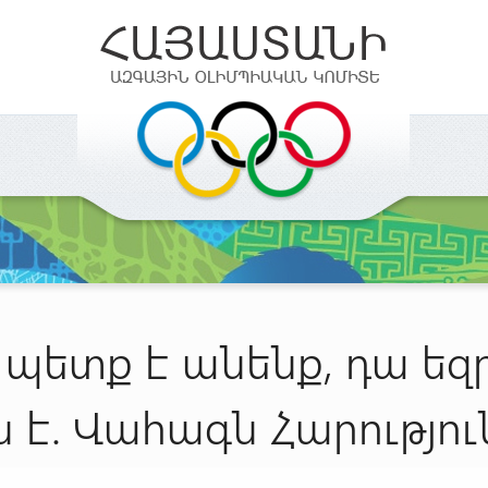
 պետք է անենք, դա ե
ն է. Վահագն Հարությու