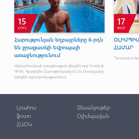
10
ՕԳՈ
ՆԻՍՏՈՒՄ
ԵԱ. Վարդան Բայանդուրյանին
չհաջողվեց դուրս գալ
նության
եզրափակից
ները
իք միջազգային
Լավագույն 12 ջրացտակորդները մասնակցեցին
ց հետո։
եզրափակչին։
Լրահոս
Տեսանյութեր
ֆոտո
Օլիմպավան
ՀԱՕԿ