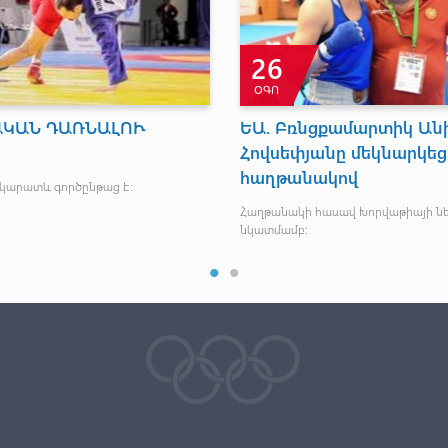
23
7
ԴԵԿ
ՄԱՐ
ՇԱՆԹԸ ԵՐԿՐՈՐԴՆ Է
IWF – Ն ՎՍՏ
Հայ շախմատիստը գրավեց երկրորդ պատվավոր
Անտոնիո Ուրսոն ե
տեղը:
առաջիկա մրցումնե
հաջողություններ: