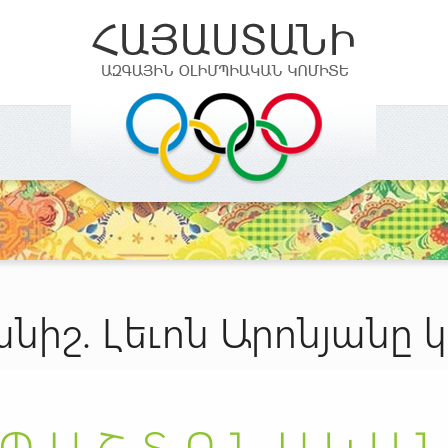
իշ. Լեւոն Արոնյանը կ