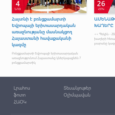
4
26
ՆՈՅ
ՀՈԿ
նը
Հայտնի է բռնցքամարտի
ԱՄԵՆԱԹ
Եվրոպայի երիտասարդական
ԽԱՂԵՐԸ
առաջնությանը մասնակցող
<< Պեկին - 2
Հայաստանի հավաքականի
խաղերի հեռ
լսարանը կազմ
կազմը
Բռնցքամարտի Եվրոպայի երիտասարդական
առաջնությունում Հայաստանը կներկայացնեն 7
բռնցքամարտիկ
Լրահոս
Տեսանյութեր
ֆոտո
Օլիմպավան
ՀԱՕԿ