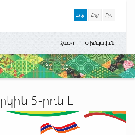
Հայ
Eng
Рус
ՀԱՕԿ
Օլիմպավան
րկին 5-րդն է