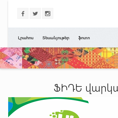
b
a
x
Լրահոս
Տեսանյութեր
ֆոտո
ՖԻԴԵ վարկան