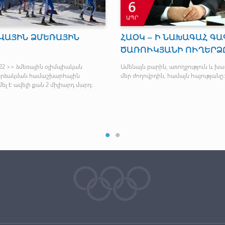
6
ԱՊՐ
ՎԱՅԻՆ ՁՄԵՌԱՅԻՆ
ՀԱՕԿ – Ի ՆԱԽԱԳԱՀ ԳԱ
ԾԱՌՈՒԿՅԱՆԻ ՈՒՂԵՐՁ
022 >> ձմեռային օլիմպիական
Ամենայն բարին, առողջություն և խա
արձակման համաշխարհային
մեր ժողովրդին, համայն հայությանը:
ել է ավելի քան 2 միլիարդ մարդ: