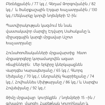
Բեռնեցյանին / 77 կգ /, Գեղամ Թորգոմյանին / 82
կգ / և ծանրքաշային Էդգար Խաչատրյանին / 130
կգ /:Մեկնարկը կտրվի նոյեմբերի 12-ին:
Պատվիրակության կազմում են նաև
վաստակավոր մարզիչ Էդվարդ Սահակյանը և
միջազգային կարգի մրցավար Աշոտ
Խաչատրյանը:
Հունահռոմեականների մրցավարտից հետո
մրցագորգերը կտրամադրվեն ազատ
ոճայիններին: Մեր երկիրը կներկայացնեն
Վարդգես Կարապետյանը / 65 կգ /, Գևորգ
Մխեյանը / 70 կգ /, Անդրանիկ Գաբրիելյանը / 74
կգ /, Հովհաննես Մխիթարյանը / 86 կգ / և Սարգիս
Հովսեփյանը / 92 կգ /:
Թիմը մրցավայր կուղեկցեն / նոյեմբերի 15 –ին /
գլխավոր մարզիչ Հաբեթնակ Կուրղինյանը և