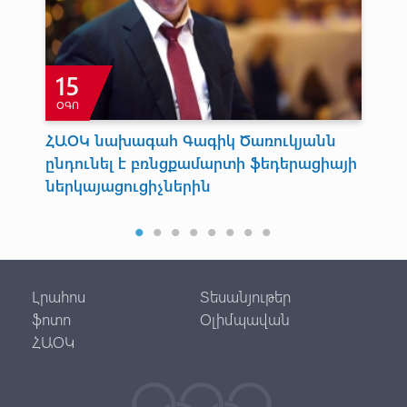
15
ՕԳՈ
Հ
ՀԱՕԿ նախագահ Գագիկ Ծառուկյանն
Սո
ընդունել է բռնցքամարտի ֆեդերացիայի
դո
ներկայացուցիչներին
Հու
առա
Լրահոս
Տեսանյութեր
ֆոտո
Օլիմպավան
ՀԱՕԿ