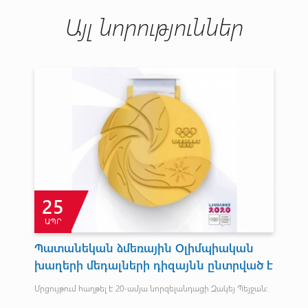
Այլ նորություններ
25
ԱՊՐ
Հ
Պատանեկան ձմեռային Օլիմպիական
Շ
խաղերի մեդալների դիզայնն ընտրված է
առ
հ
Մրցույթում հաղթել է 20-ամյա նորզելանդացի Զակեյ Պեյջան:
Մար