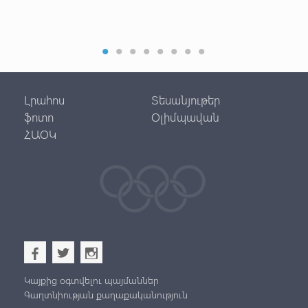
Անդ
Հար
Պետ
Լրահոս
Տեսանյութեր
ֆոտո
Օլիմպավան
ՀԱՕԿ
b
a
x
Կայքից օգտվելու պայմաններ
Գաղտնիության քաղաքականություն