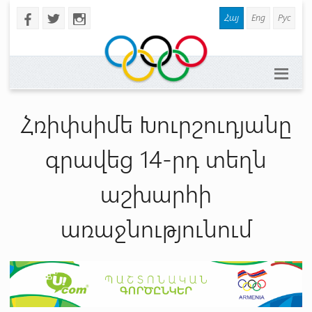
Հայ
Eng
Рус
b
a
x
Հռիփսիմե Խուրշուդյանը
գրավեց 14-րդ տեղն
աշխարհի
առաջնությունում