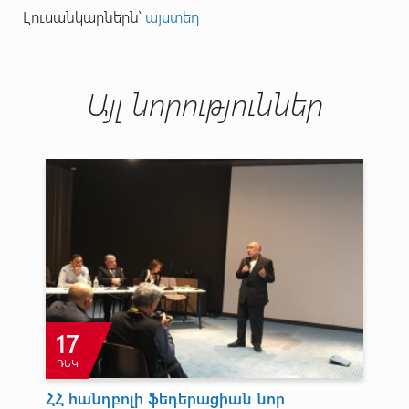
Լուսանկարներն՝
այստեղ
Այլ նորություններ
17
ԴԵԿ
Ս
ՀՀ հանդբոլի ֆեդերացիան նոր
<<