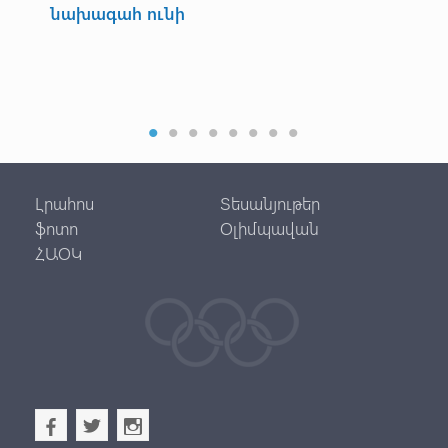
նախագահ ունի
Ա
րի
Յոթ
Լրահոս
Տեսանյութեր
ֆոտո
Օլիմպավան
ՀԱՕԿ
b
a
x