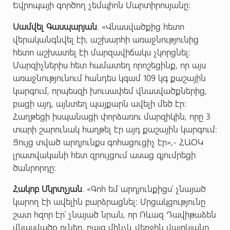
Եվրոպայի գործող չեմպիոն Մարտիրոսյանը:
Սամվել Գասպարյան
. «Վնասվածքից հետո
վերականգնվել էի, աշխարհի առաջնությունից
հետո աշխատել էի մարզավիճակս չկորցնել։
Մարզիչներիս հետ համատեղ որոշեցինք, որ այս
առաջնությունում հանդես կգամ 109 կգ քաշային
կարգում, որպեսզի խուսափեմ վնասվածքներից,
բացի այդ, այնտեղ պայքարն ավելի մեծ էր։
Հաղթեցի իսպանացի փորձառու մարզիկին, որը 3
տարի շարունակ հաղթել էր այդ քաշային կարգում։
Ցույց տված արդյունքս գոհացուցիչ էր»,- ՀԱՕԿ
լրատվականի հետ զրույցում ասաց գյումրեցի
ծանրորդը:
Հակոբ Մկրտչյան
. «Գոհ եմ արդյունքիցս՝ չնայած
կարող էի ավելին բարձրացնել: Մրցակցությունը
շատ հզոր էր՝ չնայած նրան, որ Ռևազ Դավիթաձեն
վնասվածք ուներ, բայց մինչև վերջին վայրկյանը