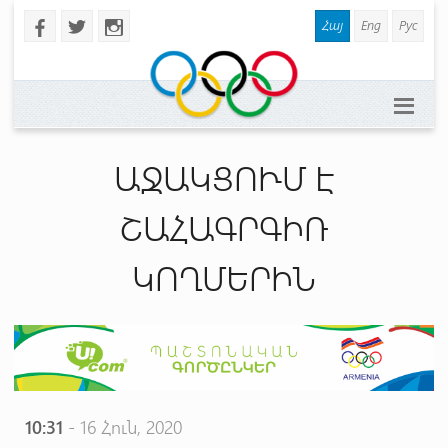
Հայ
Eng
Рус
b
a
x
ԱՋԱԿՑՈՒՄ Է
ՇԱՀԱԳՐԳԻՌ
ԿՈՂՄԵՐԻՆ
10:31
- 16 Հուն, 2020