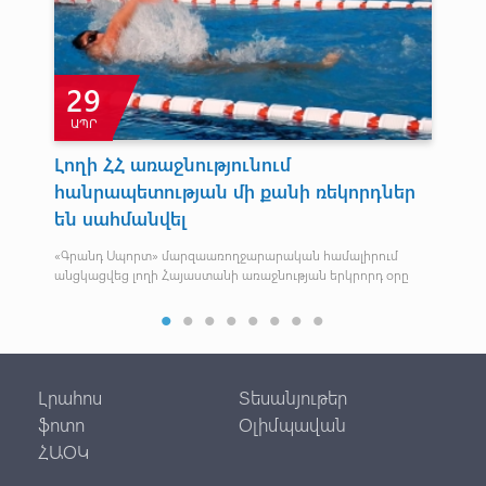
29
ԱՊՐ
Օ
Լողի ՀՀ առաջնությունում
Ա
հանրապետության մի քանի ռեկորդներ
,
Չոր
են սահմանվել
22 –
«Գրանդ Սպորտ» մարզաառողջարարական համալիրում
անցկացվեց լողի Հայաստանի առաջնության երկրորդ օրը
Լրահոս
Տեսանյութեր
ֆոտո
Օլիմպավան
ՀԱՕԿ