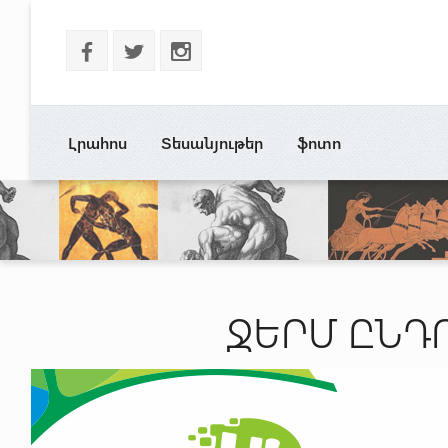
b
a
x
Լրահոս
Տեսանյութեր
ֆոտո
ՋԵՐՄ ԸՆԴ