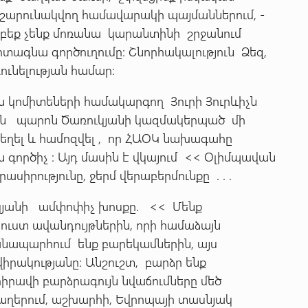
շարունակվող համավարակի պայմաններում, -
րբեք չենք մոռանա կարանտինի շրջանում
ագնա գործուղումը: Շնորհակալություն Ձեզ,
ունելության համար:
ն կոմիտեների համակարգող Յուրի Յուրևիչն
ին պարոն Ծառուկյանի կազմակերպած մի
եղել և համոզվել , որ ՀԱՕԿ նախագահը
 գործիչ : Այդ մասին է վկայում << Օլիմպավան
իրությունը, ջերմ վերաբերմունքը . . .
ւկյանի ամփոփիչ խոսքը. << Մենք
ւստ ավանդույթներին, որի համաձայն
անապարհում ենք բարեկամներին, այս
րակությանը: Անշուշտ, բարձր ենք
րավի բարձրագույն նվաճումները մեծ
ղերում, աշխարհի, Եվրոպայի տասնյակ