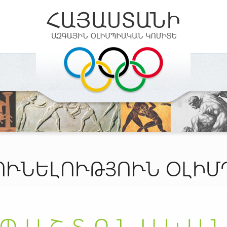
ՈՒՆԵԼՈՒԹՅՈՒՆ ՕԼԻ