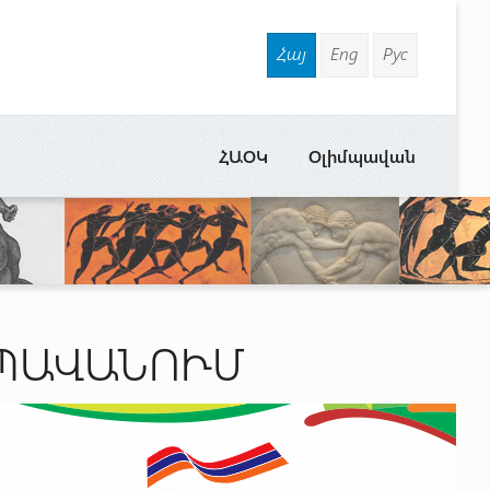
Հայ
Eng
Рус
ՀԱՕԿ
Օլիմպավան
ՄՊԱՎԱՆՈՒՄ