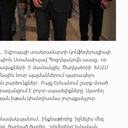
, Եվրոպայի սուսերամարտի կոնֆեդերացիայի
պիոն Ստանաիսլավ Պոզդնյակովն ասաց, որ
հավաքների է մասնակցել Ծաղկաձորի ԽՍՀՄ
նային նոսր պայմաններում պարապելու
ան բարձունքներ: Բայց Երևանում շարք մտած
ազանցում է բոլոր սպասելիքները: Այստեղ
ւթյան խթան կհանդիսանա յուրաքանչյուր
ակայանում , ինքնաթիռից իջնելիս մեզ
նք ծաղկած ծառեր, շփվեցինք իսկական