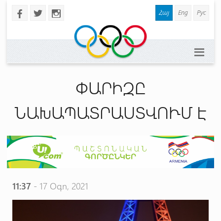
Հայ
Eng
Рус
b
a
x
ՓԱՐԻԶԸ
ՆԱԽԱՊԱՏՐԱՍՏՎՈՒՄ Է
11:37
- 17 Օգո, 2021