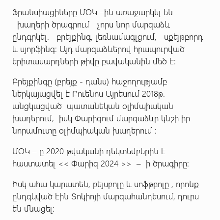
Ֆրանսիացիները ՄՕԿ –ին առաջարկել են
խաղերի ծրագրում չորս նոր մարզաձև
ընդգրկել. բրեյքինգ, լեռնամագլցում, սքեյթբորդ
և սյորֆինգ: Այդ մարզաձևերով հրապուրված
երիտասարդների թիվը բավականին մեծ է:
Բրեյքինգը (բրեյք - դանս) հաջողությամբ
ներկայացվել է Բուենոս Այրեսում 2018թ.
անցկացված պատանեկան օլիմպիական
խաղերում, իսկ Փարիզում մարզաձևը կնշի իր
նորամուտը օլիմպիական խաղերում :
ՄՕԿ – ը 2020 թվականի դեկտեմբերին է
հաստատել << Փարիզ 2024 >> – ի ծրագիրը:
Իսկ ահա կարատեն, բեյսբոլը և սոֆթբոլը , որոնք
ընդգկված էին Տոկիոյի մարզահանդեսում, դուրս
են մնացել: