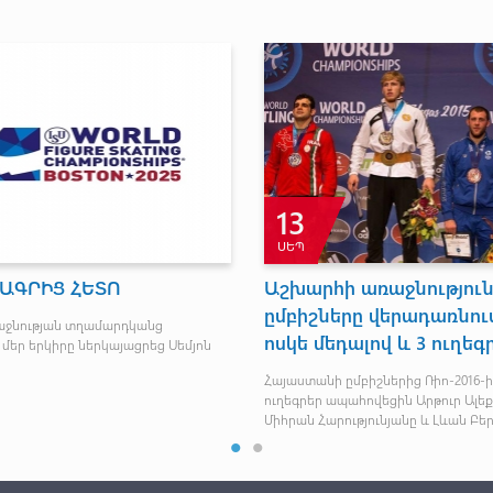
13
ՍԵՊ
ԱԳՐԻՑ ՀԵՏՈ
Աշխարհի առաջնություն
ըմբիշները վերադառնում
աջնության տղամարդկանց
ոսկե մեդալով և 3 ուղեգ
մեր երկիրը ներկայացրեց Սեմյոն
Հայաստանի ըմբիշներից Ռիո-2016-
ուղեգրեր ապահովեցին Արթուր Ալե
Միհրան Հարությունյանը և Լևան Բե