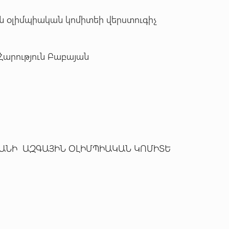
պիական կոմիտեի վերստուգիչ
ւն Բաբայան
 ՕԼԻՄՊԻԱԿԱՆ ԿՈՄԻՏԵ