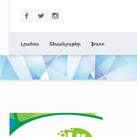
b
a
x
Լրահոս
Տեսանյութեր
ֆոտո