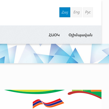
Հայ
Eng
Рус
ՀԱՕԿ
Օլիմպավան