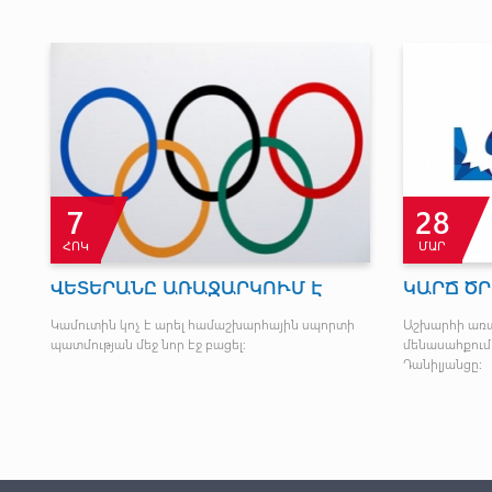
7
28
ՀՈԿ
ՄԱՐ
ՎԵՏԵՐԱՆԸ ԱՌԱՋԱՐԿՈՒՄ Է
ԿԱՐՃ ԾՐ
ա
Կամուտին կոչ է արել համաշխարհային սպորտի
Աշխարհի առ
պատմության մեջ նոր էջ բացել:
մենասահքում 
Դանիլյանցը: