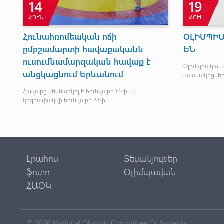
14
19
ՀՈՒՆ
ՀՈՒԼ
Հունահռոմեական ոճի
ՕԼԻՄՊԻ
ըմբշամարտի հավաքականն
ԵՆ
ուսումնամարզական հավաք է
90
Օլիմպիական գ
անցկացնում Երևանում
մասնակիցներ
Հավաքը մեկնարկել է հունվարի 14-ին և
կեզրափակվի հունվարի 28-ին
Լրահոս
Տեսանյութեր
ֆոտո
Օլիմպավան
ՀԱՕԿ
© 2026 National Olympic Committee Of Armenia