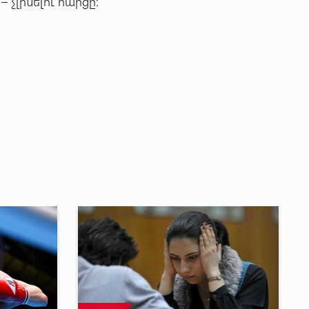
 չլինելու հարցը: