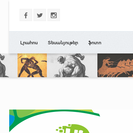
b
a
x
Լրահոս
Տեսանյութեր
ֆոտո