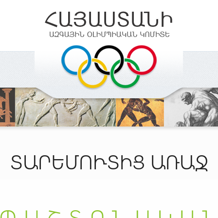
ՏԱՐԵՄՈՒՏԻՑ ԱՌԱՋ