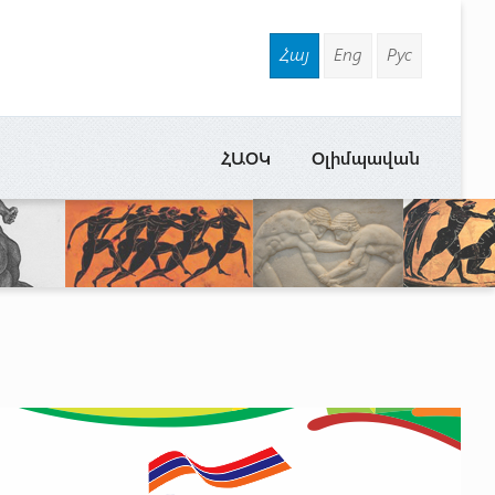
Հայ
Eng
Рус
ՀԱՕԿ
Օլիմպավան