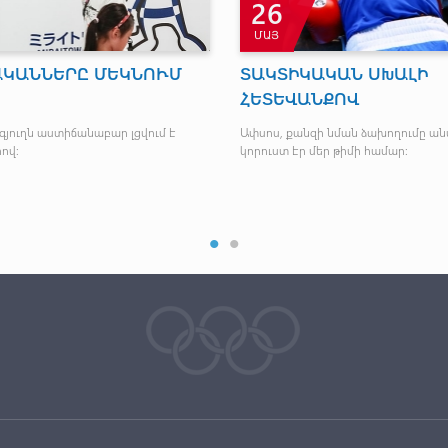
26
ՄԱՅ
ԱԿԱՆՆԵՐԸ ՄԵԿՆՈՒՄ
ՏԱԿՏԻԿԱԿԱՆ ՍԽԱԼԻ
ՀԵՏԵՎԱՆՔՈՎ
յուղն աստիճանաբար լցվում է
Ափսոս, քանզի նման ձախողումը ա
ով:
կորուստ էր մեր թիմի համար: