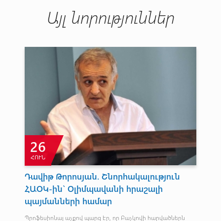
Այլ նորություններ
26
ՀՈՒՆ
Հ
Դավիթ Թորոսյան. Շնորհակալություն
«Ճ
ՀԱՕԿ-ին` Օլիմպավանի հրաշալի
Մո
պայմանների համար
Վաս
Պրոֆեսիոնալ աչքով պարզ էր, որ Բաչկովի հարվածներն