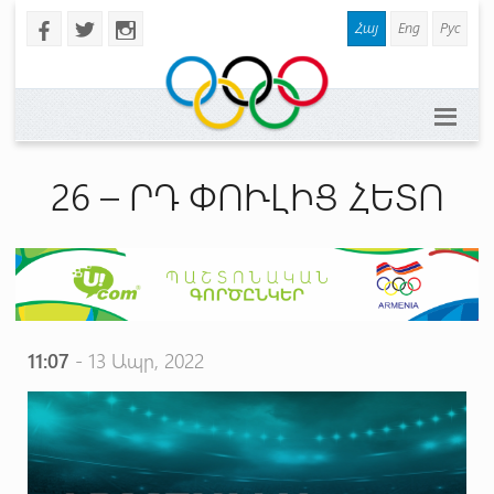
Հայ
Eng
Рус
b
a
x
26 – ՐԴ ՓՈՒԼԻՑ ՀԵՏՈ
11:07
- 13 Ապր, 2022