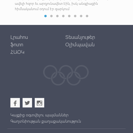
ավելի հզոր եւ արդյունավետ էին, իսկ անգլիացին
հիմնականում օդում էր զարկում
Լրահոս
Տեսանյութեր
ֆոտո
Օլիմպավան
ՀԱՕԿ
b
a
x
Կայքից օգտվելու պայմաններ
Գաղտնիության քաղաքականություն