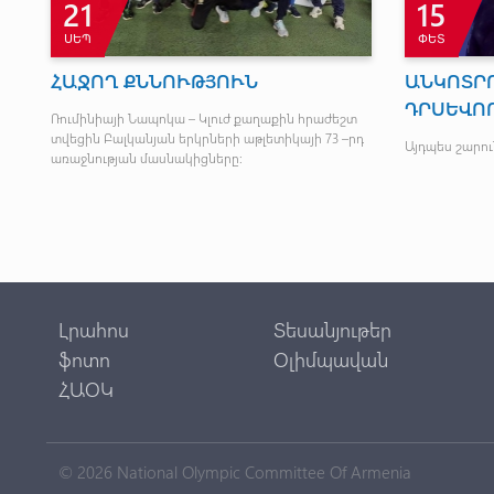
21
15
ՍԵՊ
ՓԵՏ
ՀԱՋՈՂ ՔՆՆՈՒԹՅՈՒՆ
ԱՆԿՈՏՐ
դ
ԴՐՍԵՎՈ
Ռումինիայի Նապոկա – Կլուժ քաղաքին հրաժեշտ
տվեցին Բալկանյան երկրների աթլետիկայի 73 –րդ
Այդպես շարո
առաջնության մասնակիցները։
Լրահոս
Տեսանյութեր
ֆոտո
Օլիմպավան
ՀԱՕԿ
© 2026 National Olympic Committee Of Armenia