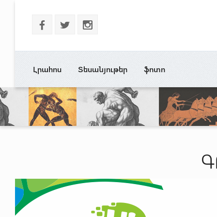
b
a
x
Լրահոս
Տեսանյութեր
ֆոտո
Գ