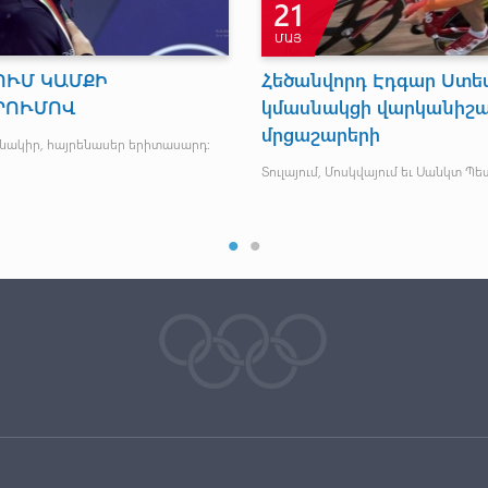
21
ՄԱՅ
ՈՒՄ ԿԱՄՔԻ
Հեծանվորդ Էդգար Ստ
ՐՈՒՄՈՎ
կմասնակցի վարկանիշա
մրցաշարերի
ւնակիր, հայրենասեր երիտասարդ:
Տուլայում, Մոսկվայում եւ Սանկտ Պե