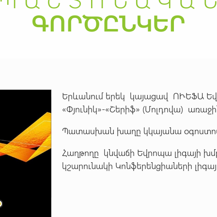
Երևանում երեկ կայացավ ՈՒԵՖԱ Եվր
«Փյունիկ»-«Շերիֆ» (Մոլդովա) առաջին 
Պատասխան խաղը կկայանա օգոստոսի 
Հաղթողը կնվաճի Եվրոպա լիգայի խմբ
կշարունակի Կոնֆերենցիաների լիգայի