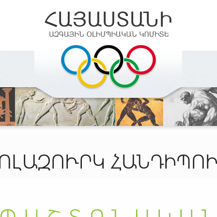
ՈԼԱԶՈՒՐԿ ՀԱՆԴԻՊՈ