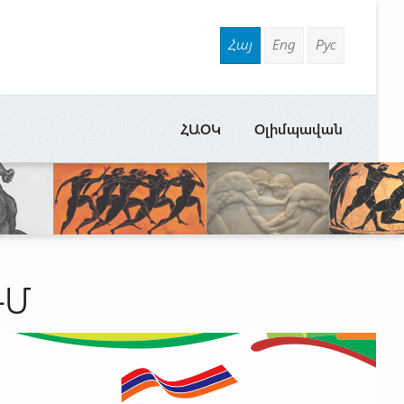
Հայ
Eng
Рус
ՀԱՕԿ
Օլիմպավան
ՒՄ