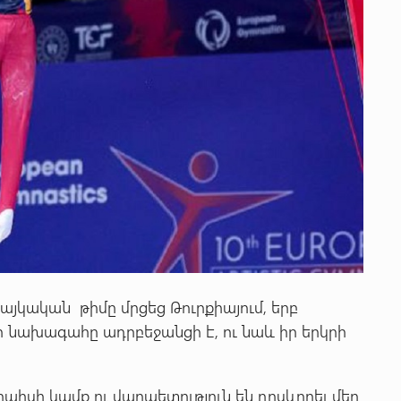
հայկական թիմը մրցեց Թուրքիայում, երբ
նախագահը ադրբեջանցի է, ու նաև իր երկրի
րպիսի կամք ու վարպետություն են դրսևորել մեր