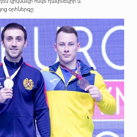
դեն կրկնակի ոսկե դափնեկիր և
ոց օրհներգը: