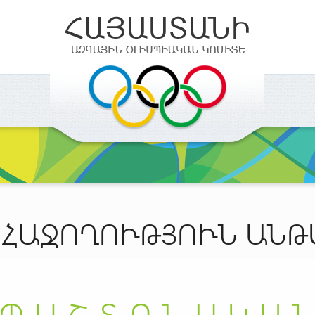
 ՀԱՋՈՂՈՒԹՅՈՒՆ ԱՆԹ