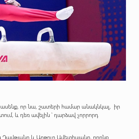
 ասենք, որ նա, շատերի համար անակնկալ, իր
ում, և դեռ ավելին ՝ դարձավ չորրորդ
Դավթյանը և Արթուր Ավետիսյանը, որոնք