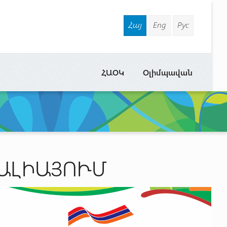
Հայ
Eng
Рус
ՀԱՕԿ
Օլիմպավան
ԱԼԻԱՅՈՒՄ