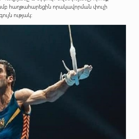
յամբ հաղթահարեցին որակավորման փուլի
ույն ությակ: