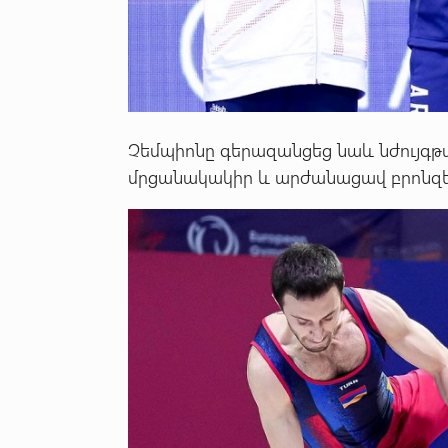
Չեմպիոնը գերազանցեց նաև նժույգթ
մրցանակակիր և արժանացավ բրոնզե