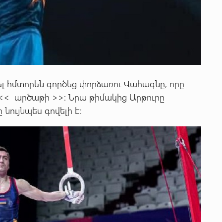
լ հմտորեն գործեց փորձառու Վահագնը, որը
<< արծաթի >>: Նրա թիմակից Արթուրը
նույնպես գովելի է: