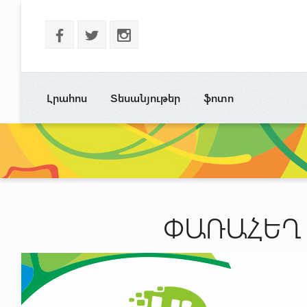
b
a
x
Լրահոս
Տեսանյութեր
ֆոտո
ՓԱՌԱՀԵՂ