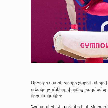
Արթուրի մասին խոսքը շարունակելով
ունակությունները փորձեց բազմամարտ
մրցանակակիր:
Գովասանքի են արժանի նաև Վահագն 