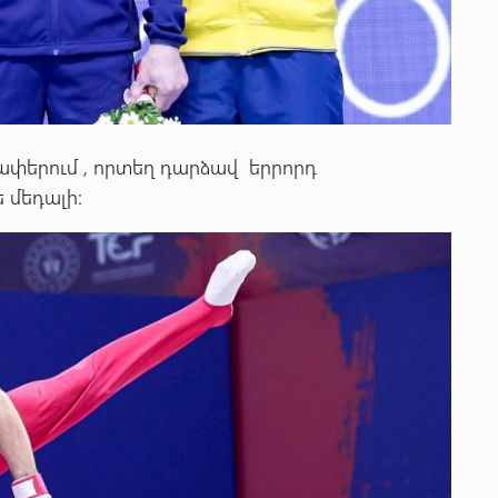
ափերում , որտեղ դարձավ երրորդ
 մեդալի: