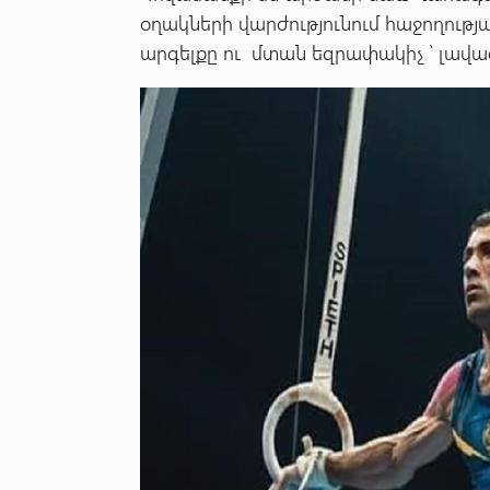
օղակների վարժությունում հաջողութ
արգելքը ու մտան եզրափակիչ ՝ լավագ