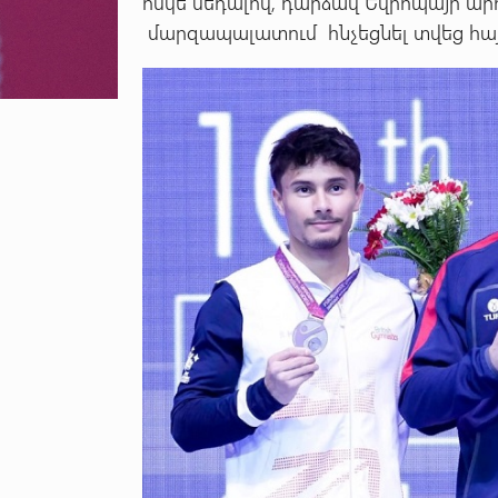
ոսկե մեդալով, դարձավ Եվրոպայի ար
մարզապալատում հնչեցնել տվեց հայ