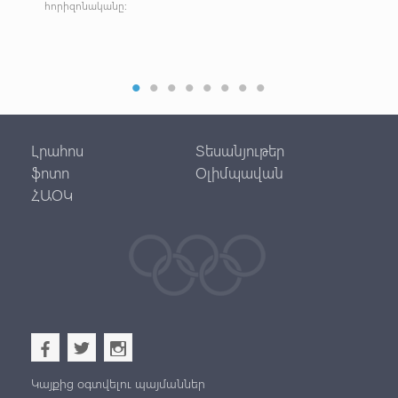
հորիզոնականը:
գրա
Լրահոս
Տեսանյութեր
ֆոտո
Օլիմպավան
ՀԱՕԿ
b
a
x
Կայքից օգտվելու պայմաններ