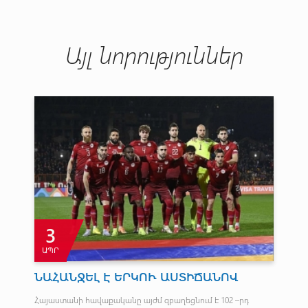
Այլ նորություններ
3
ԱՊՐ
Հ
ՆԱՀԱՆՋԵԼ Է ԵՐԿՈՒ ԱՍՏԻՃԱՆՈՎ
Պ
Հայաստանի հավաքականը այժմ զբաղեցնում է 102 –րդ
Հայ