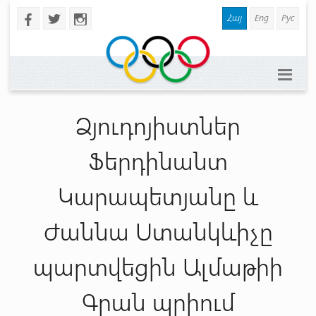
Հայ
Eng
Рус
b
a
x
Ձյուդոյիստներ
Ֆերդինանտ
Կարապետյանը և
Ժաննա Ստանկևիչը
պարտվեցին Ալմաթիի
Գրան պրիում