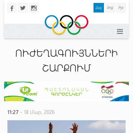
Հայ
Eng
Рус
b
a
x
ՈՒԺԵՂԱԳՈՒՅՆՆԵՐԻ
ՇԱՐՔՈՒՄ
11:27
- 18 Մար, 2026