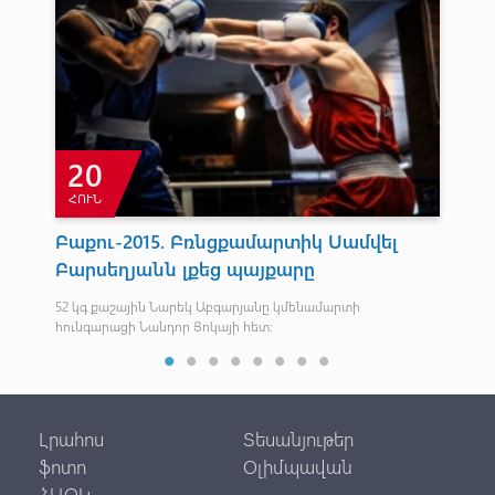
20
ՀՈՒՆ
Բաքու-2015. Բռնցքամարտիկ Սամվել
Ն
ն
Բարսեղյանն լքեց պայքարը
Ձ
52 կգ քաշային Նարեկ Աբգարյանը կմենամարտի
Ծրա
հունգարացի Նանդոր Ցոկայի հետ:
ձեռ
Լրահոս
Տեսանյութեր
ֆոտո
Օլիմպավան
ՀԱՕԿ