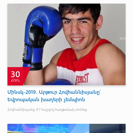
30
ՀՈՒՆ
Մինսկ-2019․ Արթուր Հովհաննիսյանը՝
Եվրոպական խաղերի չեմպիոն
Հովհաննիսյանը 4։1 հաշվով հաղթանակ տոնեց։