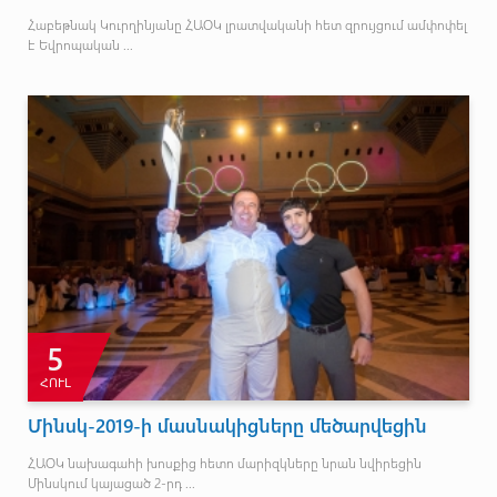
Հաբեթնակ Կուրղինյանը ՀԱՕԿ լրատվականի հետ զրույցում ամփոփել
է Եվրոպական ...
5
ՀՈՒԼ
Մինսկ-2019-ի մասնակիցները մեծարվեցին
ՀԱՕԿ նախագահի խոսքից հետո մարիզկները նրան նվիրեցին
Մինսկում կայացած 2-րդ ...