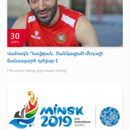
30
ՀՈՒՆ
Վահագն Դավթյան. Ցանկացած մեդալի
ճանապարհ դժվար է
Ինձ այսօր օգնեց մրցումային փորձը: