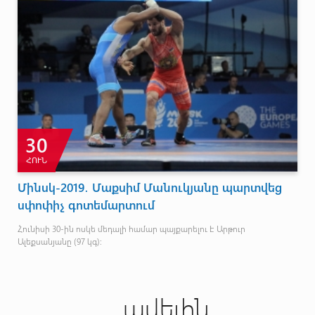
30
ՀՈՒՆ
Մինսկ-2019․ Մաքսիմ Մանուկյանը պարտվեց
սփոփիչ գոտեմարտում
Հունիսի 30-ին ոսկե մեդալի համար պայքարելու է Արթուր
Ալեքսանյանը (97 կգ)։
ավելին