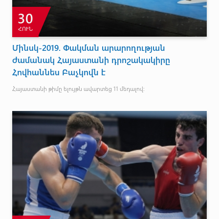
30
ՀՈՒՆ
Մինսկ-2019. Փակման արարողության
ժամանակ Հայաստանի դրոշակակիրը
Հովհաննես Բաչկովն է
Հայաստանի թիմը ելույթն ավարտեց 11 մեդալով: