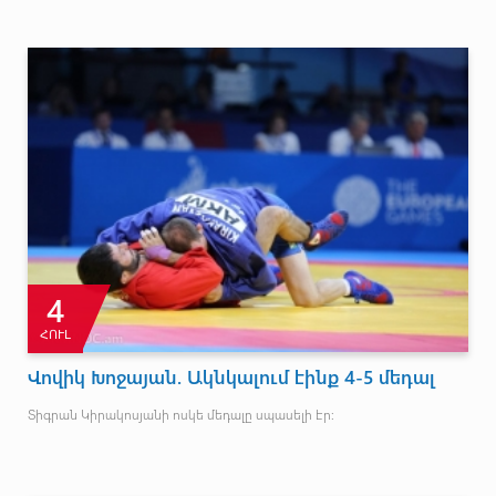
4
ՀՈՒԼ
Վովիկ Խոջայան. Ակնկալում էինք 4-5 մեդալ
Տիգրան Կիրակոսյանի ոսկե մեդալը սպասելի էր: