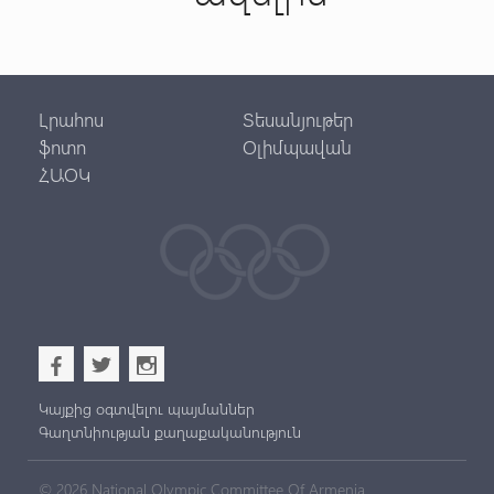
Լրահոս
Տեսանյութեր
ֆոտո
Օլիմպավան
ՀԱՕԿ
b
a
x
Կայքից օգտվելու պայմաններ
Գաղտնիության քաղաքականություն
© 2026 National Olympic Committee Of Armenia