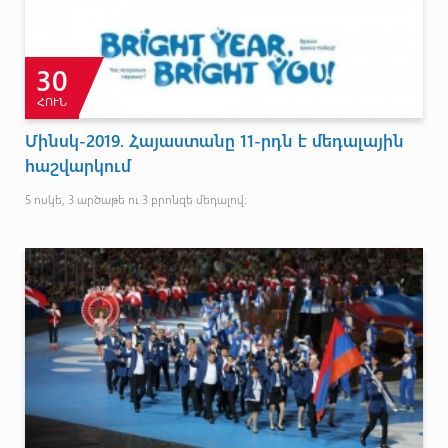
30
ՀՈՒՆ
Մինսկ-2019. Հայաստանը 11-րդն է մեդալային
հաշվարկում
5 ոսկե, 3 արծաթե ու 3 բրոնզե մեդալով: