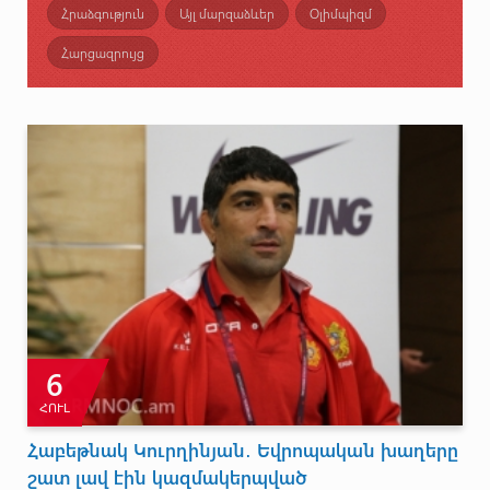
Հրաձգություն
Այլ մարզաձևեր
Օլիմպիզմ
Հարցազրույց
6
ՀՈՒԼ
Հաբեթնակ Կուրղինյան․ Եվրոպական խաղերը
շատ լավ էին կազմակերպված