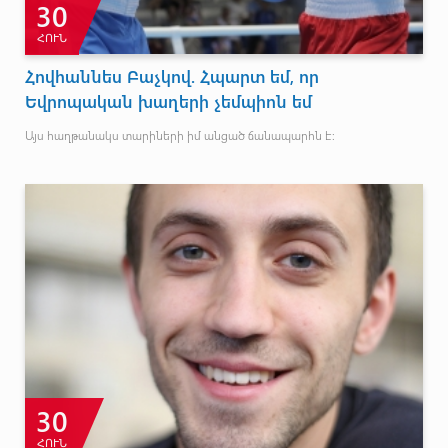
30
ՀՈՒՆ
Հովհաննես Բաչկով. Հպարտ եմ, որ
Եվրոպական խաղերի չեմպիոն եմ
Այս հաղթանակս տարիների իմ անցած ճանապարհն է:
30
ՀՈՒՆ