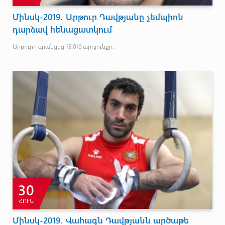
Մինսկ-2019․ Արթուր Դավթյանը չեմպիոն
դարձավ հենացատկում
Արթուրը գրանցեց 15.016 արդյունքը:
30
ՀՈՒՆ
Մինսկ-2019․ Վահագն Դավթյանն արծաթե