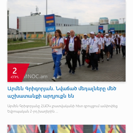
2
ՀՈՒԼ
Արմեն Գրիգորյան. Նվաճած մեդալները մեծ
աշխատանքի արդյուքն են
Արմեն Գրիգորյանը ՀԱՕԿ լրատվականի հետ զրույցում ամփոփեց
Եվրոպական 2-րդ խաղերին ...