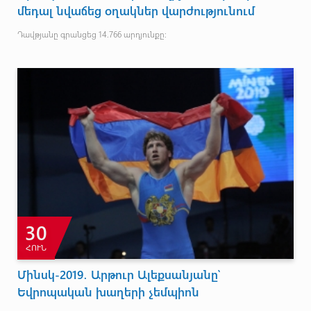
մեդալ նվաճեց օղակներ վարժությունում
Դավթյանը գրանցեց 14.766 արդյունքը։
30
ՀՈՒՆ
Մինսկ-2019․ Արթուր Ալեքսանյանը՝
Եվրոպական խաղերի չեմպիոն