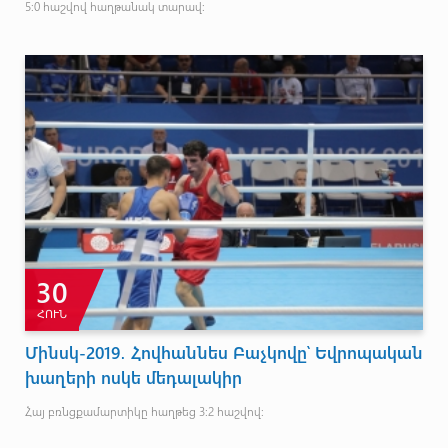
5։0 հաշվով հաղթանակ տարավ:
30
ՀՈՒՆ
Մինսկ-2019․ Հովհաննես Բաչկովը՝ Եվրոպական
խաղերի ոսկե մեդալակիր
Հայ բռնցքամարտիկը հաղթեց 3։2 հաշվով։