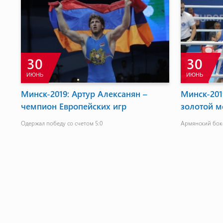
30
30
ИЮНЬ
ИЮНЬ
Минск-2019: Артур Алексанян –
Минск-201
чемпион Европейских игр
золотой м
Одержал победу со счетом 5:0
Армянский бокс