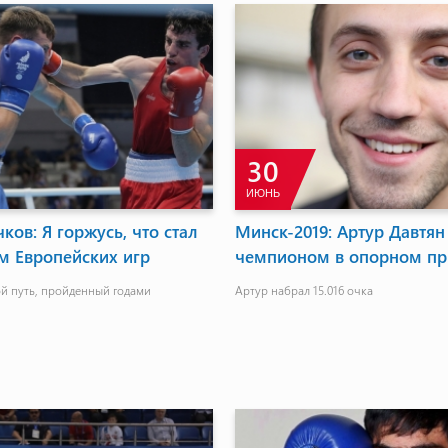
30
ИЮНЬ
ков: Я горжусь, что стал
Минск-2019: Артур Давтян
 Европейских игр
чемпионом в опорном п
ой путь, пройденный годами
Артур набрал 15.016 очка