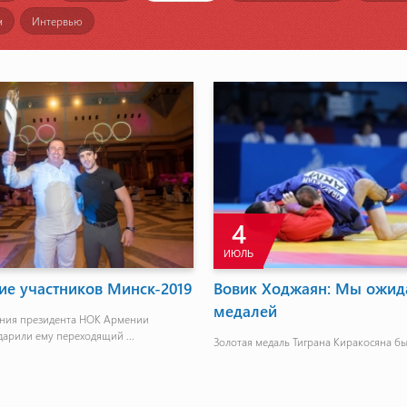
м
Интервью
4
ИЮЛЬ
ие участников Минск-2019
Вовик Ходжаян: Мы ожид
медалей
ения президента НОК Армении
арили ему переходящий ...
Золотая медаль Тиграна Киракосяна б