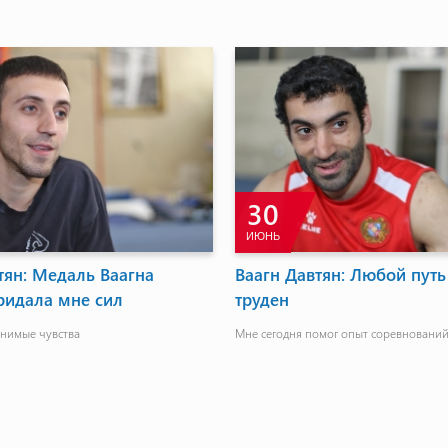
30
ИЮНЬ
тян: Медаль Ваагна
Ваагн Давтян: Любой путь
ридала мне сил
труден
снимые чувства
Мне сегодня помог опыт соревновани