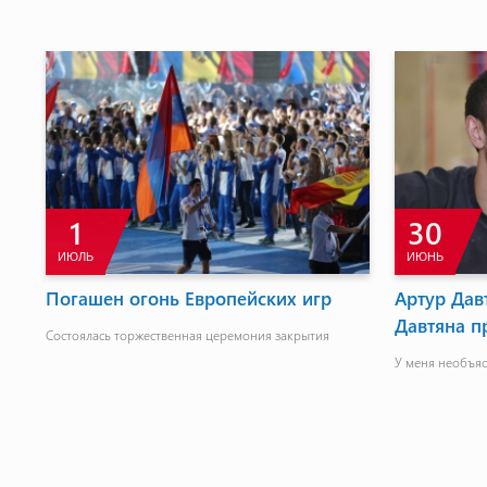
1
30
ИЮЛЬ
ИЮНЬ
Погашен огонь Европейских игр
Артур Дав
Давтяна п
Состоялась торжественная церемония закрытия
У меня необъя