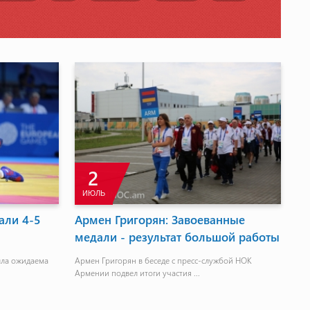
2
ИЮЛЬ
али 4-5
Армен Григорян: Завоеванные
медали - результат большой работы
ыла ожидаема
Армен Григорян в беседе с пресс-службой НОК
Армении подвел итоги участия ...