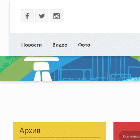
b
a
x
Новости
Видео
Фото
Архив
Все новос