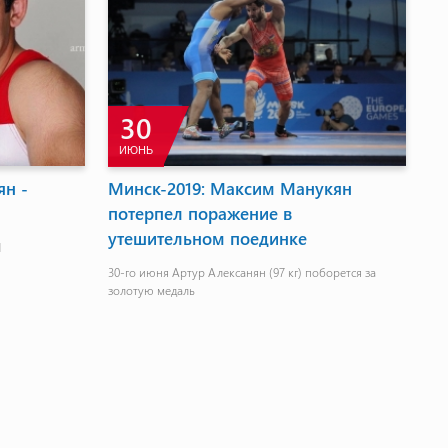
30
ИЮНЬ
ян -
Минск-2019: Максим Манукян
потерпел поражение в
утешительном поединке
1
30-го июня Артур Алексанян (97 кг) поборется за
золотую медаль