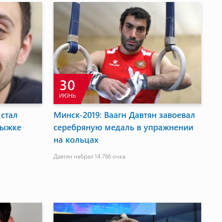
30
ИЮНЬ
 стал
Минск-2019: Ваагн Давтян завоевал
рыжке
серебряную медаль в упражнении
на кольцах
Давтян набрал 14.766 очка