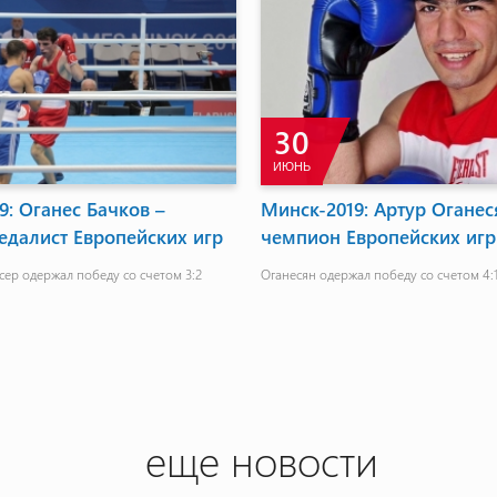
30
ИЮНЬ
9: Оганес Бачков –
Минск-2019: Артур Оганес
едалист Европейских игр
чемпион Европейских игр
ер одержал победу со счетом 3:2
Оганесян одержал победу со счетом 4:
еще новости