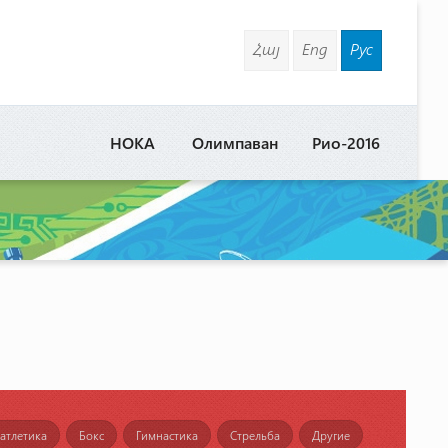
Հայ
Eng
Рус
НОКА
Олимпаван
Рио-2016
 атлетика
Бокс
Гимнастика
Стрельба
Другие