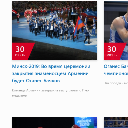
30
30
ИЮНЬ
ИЮНЬ
Минск-2019: Во время церемонии
Оганес Бач
закрытия знаменосцем Армении
чемпионом
будет Оганес Бачков
Эта победа - м
Команда Армении завершила выступления с 11-ю
медалями