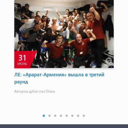
31
ИЮЛЬ
А
nd
ЛЕ: «Арарат-Армения» вышла в третий
Ол
раунд
со
Автором дубля стал Огана
Из 
Мна