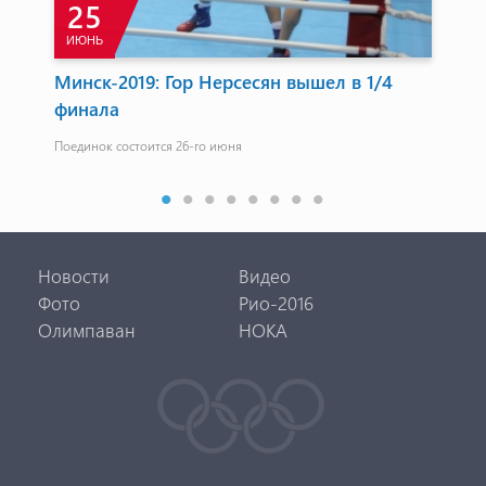
25
ИЮНЬ
М
Минск-2019: Гор Нерсесян вышел в 1/4
Ар
финала
пр
Поединок состоится 26-го июня
Пос
поч
Новости
Видео
Фото
Рио-2016
Олимпаван
НОКА