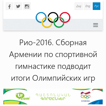
Հայ
Eng
Рус
b
a
x
Рио-2016. Сборная
Армении по спортивной
гимнастике подводит
итоги Олимпийских игр