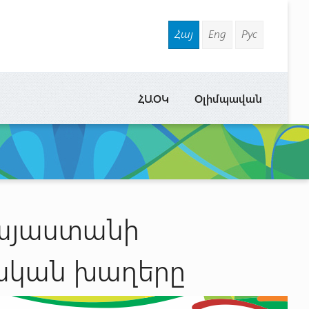
Հայ
Eng
Рус
ՀԱՕԿ
Օլիմպավան
Հայաստանի
ական խաղերը