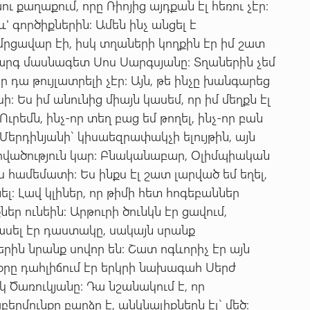
ւ քաղաքում, որը Ռիոյից այդքան էլ հեռու չէր:
և' գործիքներին: Ամեն ինչ անցել է
մրցավար էի, իսկ տղաների կողքին էր իմ շատ
արգ մասնագետ Սոս Սարգսյանը: Տղաներին չեմ
ր դա թույլատրելի չէր: Այն, թե ինչը խանգարեց
: Ես իմ անունից միայն կասեմ, որ իմ մեղքն էլ
Ուրեմն, ինչ-որ տեղ բաց եմ թողել, ինչ-որ բան
 Մերդինյանի` կիսաեզրափակչի ելույթին, այն
արվածություն կար: Բնականաբար, Օլիմպիական
ս համեմատի: Ես ինքս էլ շատ լարված եմ եղել,
ել: Լավ կլիներ, որ թիմի հետ հոգեբաններ
 ունեին: Արթուրի ծունկն էր ցավում,
նասել էր դաստակը, սակայն սրանք
րին նրանք սովոր են: Շատ ոգևորիչ էր այն
օրը դահլիճում էր երկրի նախագահ Սերժ
Ծառուկյանը: Դա նշանակում է, որ
րմունքը բարձր է, անկնալիքներն էլ` մեծ: