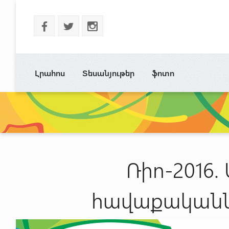
b
a
x
Լրահոս
Տեսանյութեր
ֆոտո
Ռիո-2016
հավաքականն