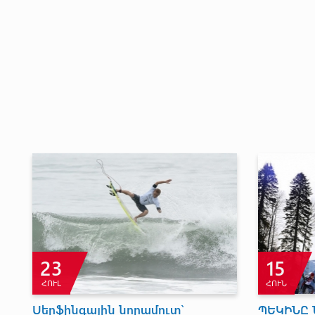
1
ՍԵՊ
նն առաջին
ԵՐԿՈՒՍԸ ՝ ԼԱՎԱԳՈՒՅՆ