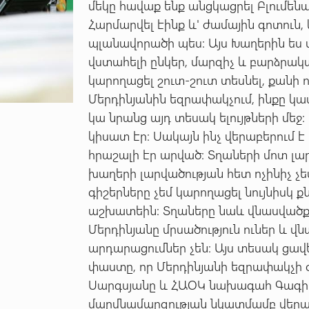
մեկը հավաք ենք անցկացրել Բլումենաո
Հարմարվել էինք և' ժամային գոտուն, 
պլանավորածի պես: Այս Խաղերին ես 
վստահելի ընկեր, մարզիչ և բարձրակ
կարողացել շուտ-շուտ տեսնել, քանի ո
Մերդինյանին եզրափակչում, ինքը կասի
կա նրանց այդ տեսակ ելույթների մեջ: 
կիսատ էր: Սակայն ինչ վերաբերում է
հրաշալի էր արված: Տղաների մոտ լ
խաղերի լարվածության հետ ոչինիչ չե
գիշերները չեմ կարողացել նույնիսկ քն
աշխատեին: Տղաները նաև վնասվածքներ
Մերդինյանը մրսածություն ուներ և վ
արդարացումներ չեն: Այս տեսակ ցավե
փաստը, որ Մերդինյանի եզրափակչի 
Սարգսյանը և ՀԱՕԿ նախագահ Գագիկ 
մարմնամարզության նկատմամբ վերաբե