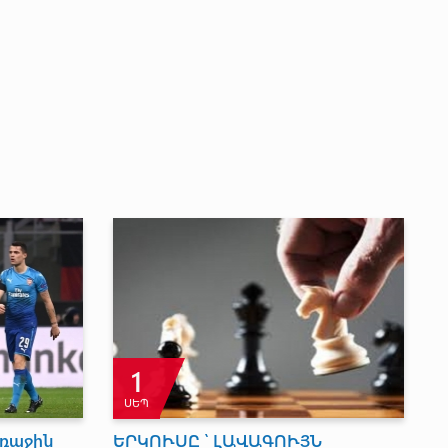
19
ՕԳՈ
ՆԻ ՄԵԿՆԱՐԿԸ
ՇԻՐԱԿԻ ՀԱՐԹԱՎԱՅՐԻ Տ