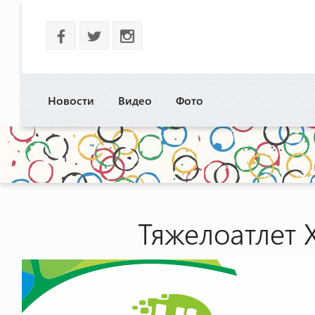
b
a
x
Новости
Видео
Фото
Тяжелоатлет 