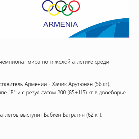
 чемпионат мира по тяжелой атлетике среди
тавитель Армении - Хачик Арутюнян (56 кг).
е "В" и с результатом 200 (85+115) кг в двоеборье
тлетов выступит Бабкен Багратян (62 кг).