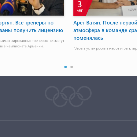
3
АВГ
оргян. Все тренеры по
Арег Ватян: После перво
язаны получить лицензию
атмосфера в команде сра
поменялась
лицензированных тренеров не смогут
ие в чемпионате Армении...
"Вера в успех росла в нас от игры к игр