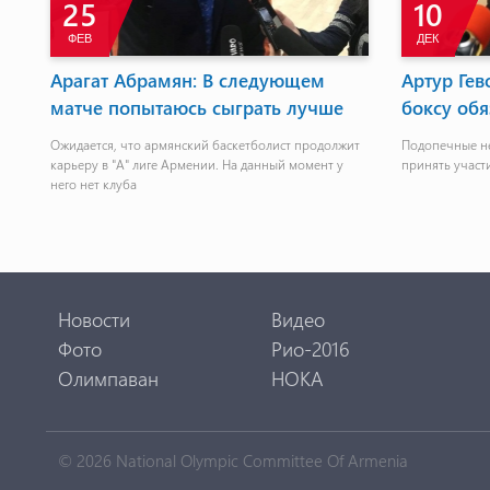
25
10
ФЕВ
ДЕК
Арагат Абрамян: В следующем
Артур Гев
матче попытаюсь сыграть лучше
боксу об
Ожидается, что армянский баскетболист продолжит
Подопечные не
карьеру в "А" лиге Армении. На данный момент у
принять участ
1
него нет клуба
Новости
Видео
Фото
Рио-2016
Олимпаван
НОКА
© 2026 National Olympic Committee Of Armenia