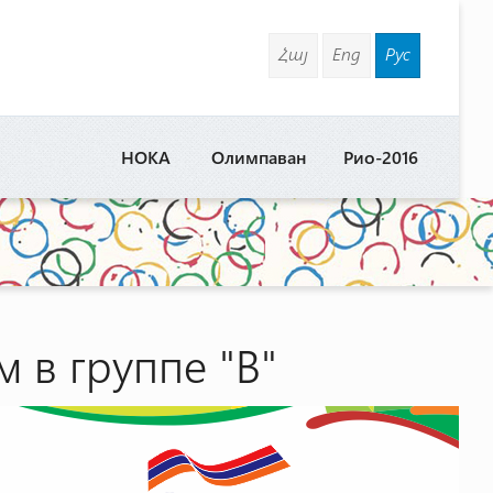
Հայ
Eng
Рус
НОКА
Олимпаван
Рио-2016
 в группе "В"