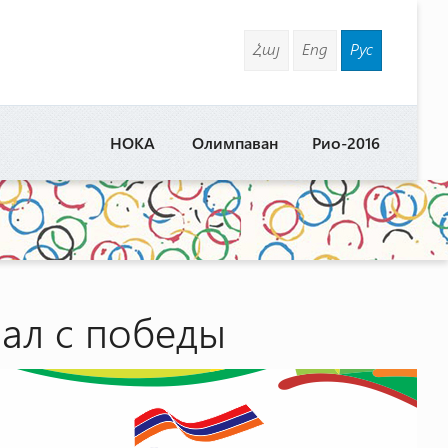
Հայ
Eng
Рус
НОКА
Олимпаван
Рио-2016
вал с победы