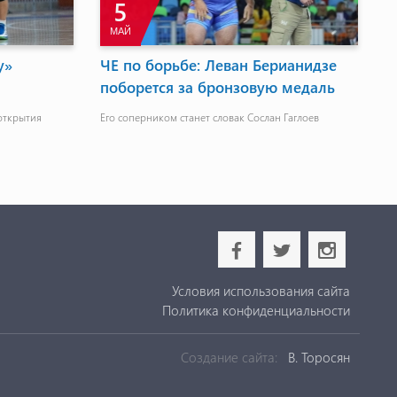
5
МАЙ
у»
ЧЕ по борьбе: Леван Берианидзе
М
поборется за бронзовую медаль
б
с
открытия
Его соперником станет словак Сослан Гаглоев
65:
b
a
x
Условия использования сайта
Политика конфиденциальности
Создание сайта:
В. Торосян