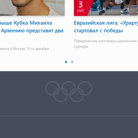
3
ОКТ
рыше Кубка Михаила
Евразийская лига: «Урарт
 Армению представят два
стартовал с победы
Перед матчем состоялась церемония 
турнира.
вится в Москву 13-го декабря