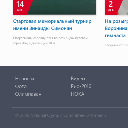
14
2
АПР
ДЕК
ат
Стартовал мемориальный турнир
На розыг
бе
имени Зинаиды Симонян
Воронина
гимнаста
 в
Спортсмены соревнуются во всех видах пулевой
стрельбы, с дистанции 10 м
Сборная отпра
Новости
Видео
Фото
Рио-2016
Олимпаван
НОКА
© 2026 National Olympic Committee Of Armenia