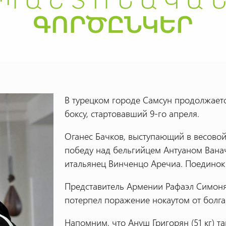
В турецком городе Самсун продолжает
боксу, стартовавший 9-го апреля.
Оганес Бачков, выступающий в весовой
победу над бельгийцем Антуаном Вана
итальянец Винченцо Аречиа. Поединок с
Представитель Армении Рафаэл Симонян
потерпел поражение нокаутом от болг
Напомним, что Ануш Григорян (51 кг) т