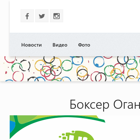
b
a
x
Новости
Видео
Фото
Боксер Оган