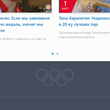
21
МАЙ
9: Карен Тонаканян
На чемпионате Европы п
астие в полуфинале с
шахматам состоялись пар
и потерпел поражение
тура
мал палец в 1/4 финала
Роберт Оганесян отстает от лидера на