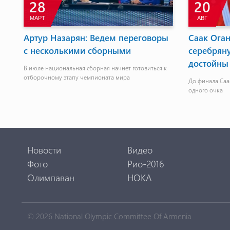
13
28
СЕН
ИЮНЬ
Молодежная сборная по тяжелой
Минск-201
атлетике выступит на чемпионате
принял уч
Европы
травмой 
Молодежная сборная Армении по тяжелой атлетике
Тонаканян сло
проводит учебно-тренировочный сбор в
Цахкадзоре
Новости
Видео
Фото
Рио-2016
Олимпаван
НОКА
© 2026 National Olympic Committee Of Armenia