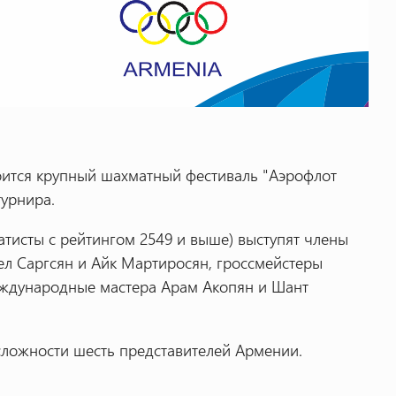
тоится крупный шахматный фестиваль "Аэрофлот
турнира.
атисты с рейтингом 2549 и выше) выступят члены
л Саргсян и Айк Мартиросян, гроссмейстеры
еждународные мастера Арам Акопян и Шант
 сложности шесть представителей Армении.