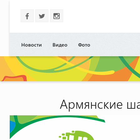
b
a
x
Новости
Видео
Фото
Армянские ша