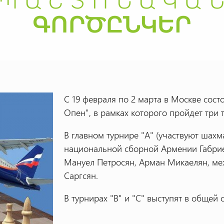
С 19 февраля по 2 марта в Москве сос
Опен", в рамках которого пройдет три 
В главном турнире "А" (участвуют шахм
национальной сборной Армении Габрие
Мануел Петросян, Арман Микаелян, м
Саргсян.
В турнирах "В" и "С" выступят в общей