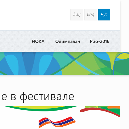
Հայ
Eng
Рус
НОКА
Олимпаван
Рио-2016
е в фестивале