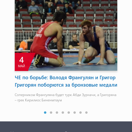
4
МАЙ
С
 до
ЧЕ по борьбе: Володя Франгулян и Григор
Ев
Григорян поборются за бронзовые медали
ст
во
Соперником Франгуляна будет турк Абди Зурначи, а Григоряна
Ирл
– грек Кирилиос Биненмпаум