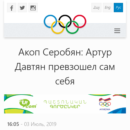
Հայ
Eng
Рус
b
a
x
Акоп Серобян: Артур
Давтян превзошел сам
себя
16:05
- 03 Июль, 2019