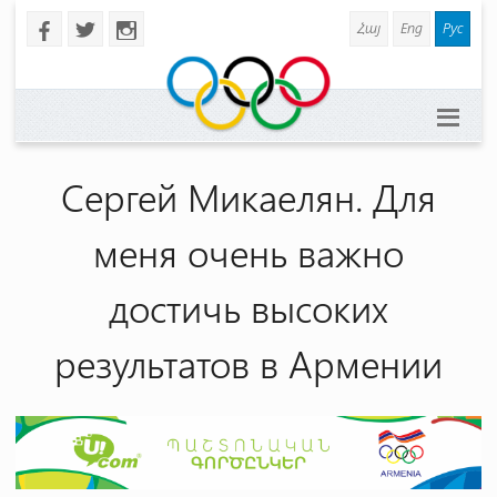
Հայ
Eng
Рус
b
a
x
Сергей Микаелян. Для
меня очень важно
достичь высоких
результатов в Армении