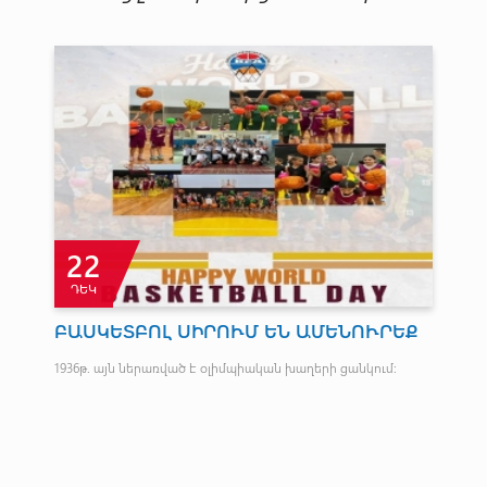
22
ԴԵԿ
Ն
ԲԱՍԿԵՏԲՈԼ ՍԻՐՈՒՄ ԵՆ ԱՄԵՆՈՒՐԵՔ
Հա
մա
1936թ. այն ներառված է օլիմպիական խաղերի ցանկում։
վի
Առա
մրց
Կոտ
սա