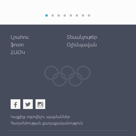
Լրահոս
Տեսանյութեր
ֆոտո
Օլիմպավան
ՀԱՕԿ
b
a
x
Կայքից օգտվելու պայմաններ
Գաղտնիության քաղաքականություն