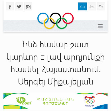
Հայ
Eng
Рус
b
a
x
Ինձ համար շատ
կարևոր է լավ արդյունքի
հասնել Հայաստանում.
Սերգեյ Միքայելյան