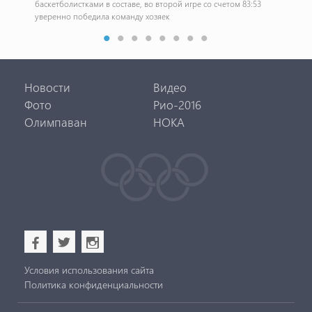
баскетболистками в составе, во второй игре со счетом 83:53
Ком
уверенно победила команду хозяек
Новости
Видео
Фото
Рио-2016
Олимпаван
НОКА
b
a
x
Условия использования сайта
Политика конфиденциальности