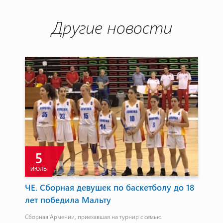
Другие новости
5
ИЮЛЬ
ЧЕ. Сборная девушек по баскетболу до 18
Ли
лет победила Мальту
оч
ку
Сборная Армении, приехавшая на турнир с семью