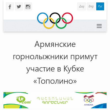
Հայ
Eng
Рус
b
a
x
Армянские
горнолыжники примут
участие в Кубке
«Тополино»