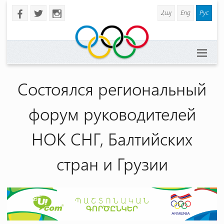
Հայ
Eng
Рус
b
a
x
Состоялся региональный
форум руководителей
НОК СНГ, Балтийских
стран и Грузии