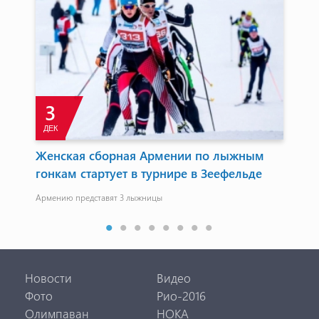
3
ДЕК
М
 в
Женская сборная Армении по лыжным
Ти
гонкам стартует в турнире в Зеефельде
ст
Армению представят 3 лыжницы
Тре
ком
Новости
Видео
Фото
Рио-2016
Олимпаван
НОКА