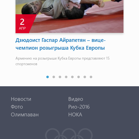
2
АПР
А
Дзюдоист Гаспар Айрапетян – вице-
Ар
чемпион розыгрыша Кубка Европы
по
1
Армению на розыгрыше Кубка Европы представляют 15
В с
спортсменов
лет
Новости
Видео
Фото
Рио-2016
Олимпаван
НОКА