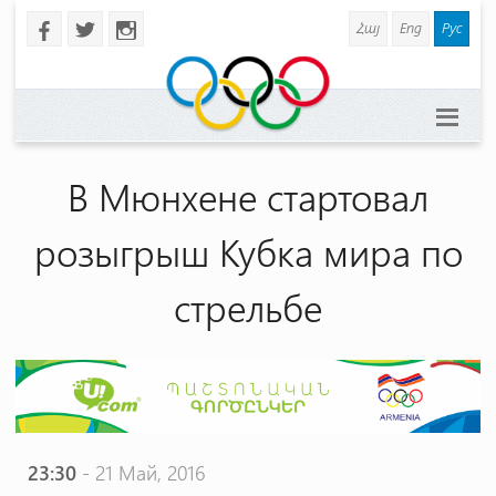
Հայ
Eng
Рус
b
a
x
В Мюнхене стартовал
розыгрыш Кубка мира по
стрельбе
23:30
- 21 Май, 2016