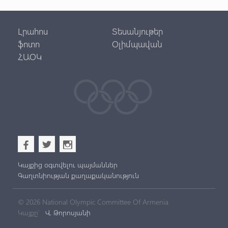
Լրահոս
Տեսանյութեր
ֆոտո
Օլիմպավան
ՀԱՕԿ
b
a
x
Կայքից օգտվելու պայմաններ
Գաղտնիության քաղաքականություն
© 2026 National Olympic Committee Of Armenia
Կայքը՝
Վ. Թորոսյանի