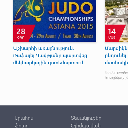
28
14
ՕԳՈ
ՄԱՅ
Աշխարհի առաջնություն.
Մարզիկն
Ռաֆայել Դավթյանը պարտվեց
ընդունե
մեկնարկային գոտեմարտում
մասնակի
Ավանը բաղկա
հյուրընկալել 
Լրահոս
Տեսանյութեր
ֆոտո
Օլիմպավան