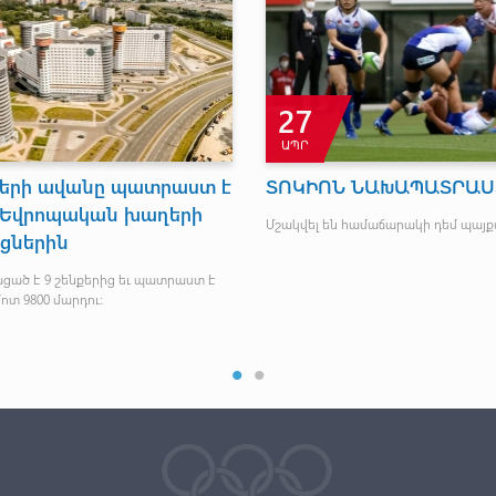
27
ԱՊՐ
երի ավանը պատրաստ է
ՏՈԿԻՈՆ ՆԱԽԱՊԱՏՐԱՍ
լ Եվրոպական խաղերի
Մշակվել են համաճարակի դեմ պայք
ցներին
ցած է 9 շենքերից եւ պատրաստ է
մոտ 9800 մարդու: