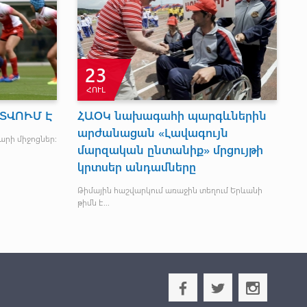
23
ՀՈՒԼ
ՏՎՈՒՄ Է
ՀԱՕԿ նախագահի պարգևներին
Մ
արժանացան «Լավագույն
Ե
արի միջոցներ:
մարզական ընտանիք» մրցույթի
Հո
կրտսեր անդամները
տ
Ծի
Թիմային հաշվարկում առաջին տեղում Երևանի
թիմն է...
b
a
x