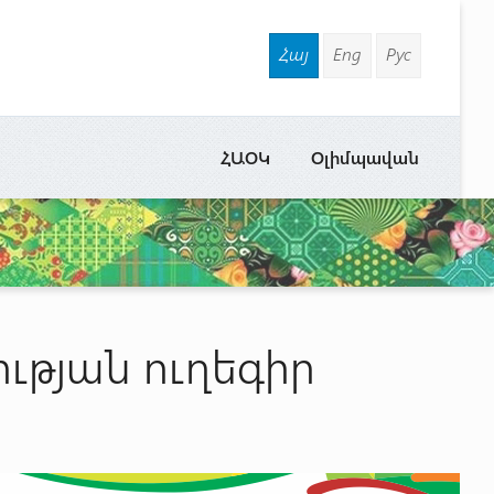
Հայ
Eng
Рус
ՀԱՕԿ
Օլիմպավան
ւթյան ուղեգիր