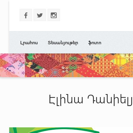
b
a
x
Լրահոս
Տեսանյութեր
ֆոտո
Էլինա Դանիել