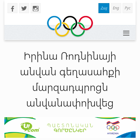
Հայ
Eng
Рус
b
a
x
Իրինա Ռոդնինայի
անվան գեղասահքի
մարզադպրոցն
անվանափոխվեց