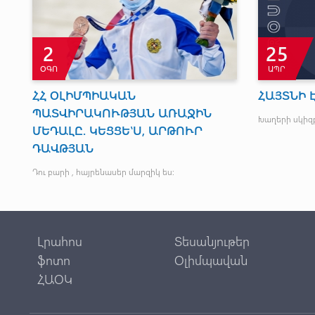
2
25
ՕԳՈ
ԱՊՐ
ՀՀ ՕԼԻՄՊԻԱԿԱՆ
ՀԱՅՏՆԻ 
ՊԱՏՎԻՐԱԿՈՒԹՅԱՆ ԱՌԱՋԻՆ
Խաղերի սկիզ
ՄԵԴԱԼԸ. ԿԵՑՑԵ‛Ս, ԱՐԹՈՒՐ
ԴԱՎԹՅԱՆ
Դու բարի , հայրենասեր մարզիկ ես:
Լրահոս
Տեսանյութեր
ֆոտո
Օլիմպավան
ՀԱՕԿ