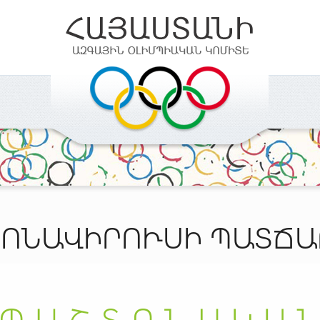
ՐՈՆԱՎԻՐՈՒՍԻ ՊԱՏՃԱ