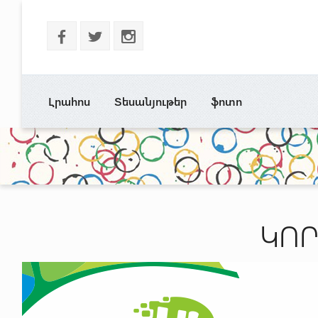
b
a
x
Լրահոս
Տեսանյութեր
ֆոտո
ԿՈ