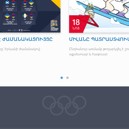
18
ՆՈՅ
Է ԺԱՄԱՆԱԿԱՑՈՒՅՑԸ
ՄԻԼԱՆԸ ՊԱՏՐԱՍՏՎՈՒՄ
բը՝ Երևանի ժամանակով։
Ընդհանուր առմամբ թողարկվել է շու
աքսեսուար և հագուստ: