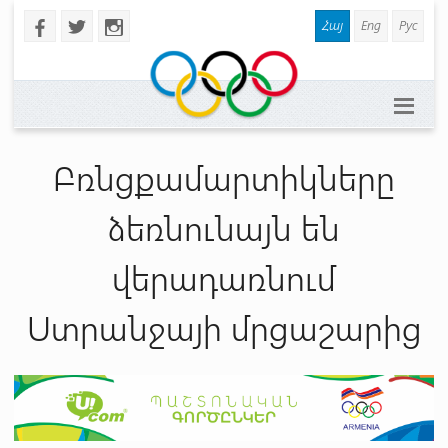
Հայ
Eng
Рус
b
a
x
Բռնցքամարտիկները
ձեռնունայն են
վերադառնում
Ստրանջայի մրցաշարից