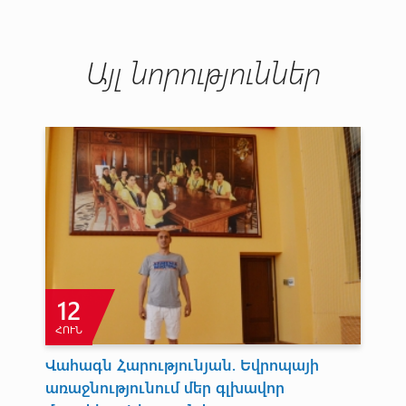
Այլ նորություններ
12
ՀՈՒՆ
Դ
Վահագն Հարությունյան. Եվրոպայի
Զա
առաջնությունում մեր գլխավոր
կա