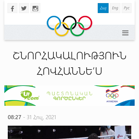
Հայ
Eng
Рус
b
a
x
ՇՆՈՐՀԱԿԱԼՈՒԹՅՈՒՆ
ՀՈՎՀԱՆՆԵ’Ս
08:27
- 31 Հուլ, 2021