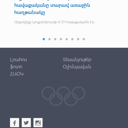
ին
Է
Հուսանք, որ երևանցի մարզասերը բարձր տրամադրությ
հրաժեշտ կտա Ծիծեռնակաբերդի ՄՀՀ –ին . . .
ն էր:
Լրահոս
Տեսանյութեր
ֆոտո
Օլիմպավան
ՀԱՕԿ
b
a
x