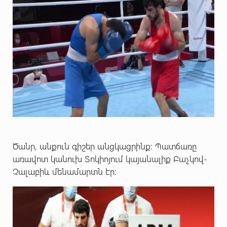
Ծանր, անքուն գիշեր անցկացրինք: Պատճառը
առավոտ կանուխ Տոկիոյում կայանալիք Բաչկով-
Չալաբիև մենամարտն էր: