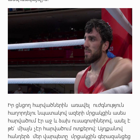
Իր ցնցող հարվածներին առավել ուժգնություն
հաղորդելու նպատակով ազերի մրցակցին ասես
հարվածում էր աջ և ձախ ուսագոտիներով, ասել է
թե՝ միայն չէր հարվածում ոտքերով: Այդքանով
հանդերձ մեր վարպետը մրցակցին գերազանցեց