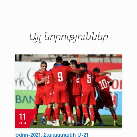
Այլ նորություններ
22
ՆՈՅ
ՄԵԾ ԲԱՍԿԵՏԲՈԼԸ ԿՐԿԻՆ ԵՐԵՎԱՆՈ