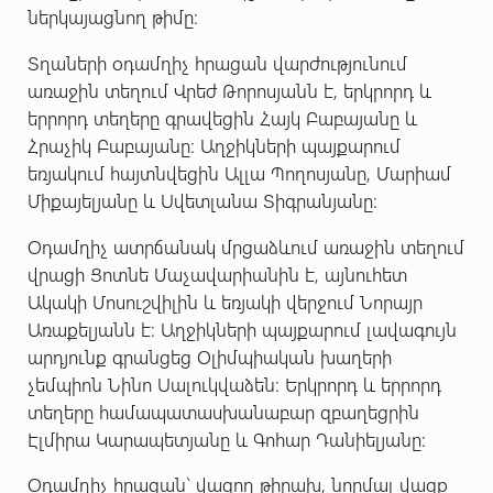
ներկայացնող թիմը:
Տղաների
օդամղիչ հրացան վարժությունում
առաջին տեղում Վրեժ Թորոսյանն է, երկրորդ և
երրորդ տեղերը գրավեցին Հայկ Բաբայանը և
Հրաչիկ Բաբայանը: Աղջիկների պայքարում
եռյակում հայտնվեցին Ալլա Պողոսյանը, Մարիամ
Միքայելյանը և Սվետլանա Տիգրանյանը:
Օդամղիչ ատրճանակ մրցաձևում առաջին տեղում
վրացի Ցոտնե Մաչավարիանին է, այնուհետ
Ակակի Մոսուշվիլին և եռյակի վերջում Նորայր
Առաքելյանն է: Աղջիկների պայքարում լավագույն
արդյունք գրանցեց Օլիմպիական խաղերի
չեմպիոն Նինո Սալուկվաձեն: Երկրորդ և երրորդ
տեղերը համապատասխանաբար զբաղեցրին
Էլմիրա Կարապետյանը և Գոհար Դանիելյանը:
Օդամղիչ հրացան` վազող թիրախ, նորմալ վազք