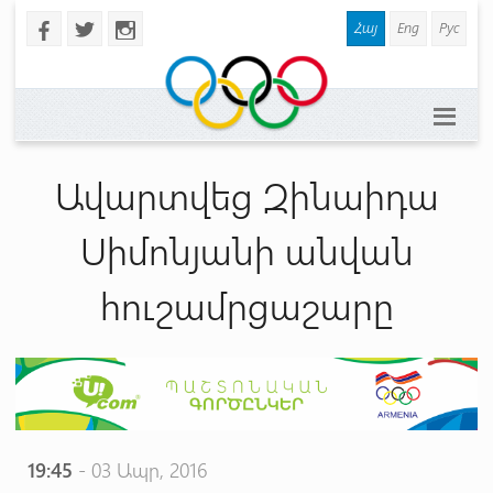
Հայ
Eng
Рус
b
a
x
Ավարտվեց Զինաիդա
Սիմոնյանի անվան
հուշամրցաշարը
19:45
- 03 Ապր, 2016