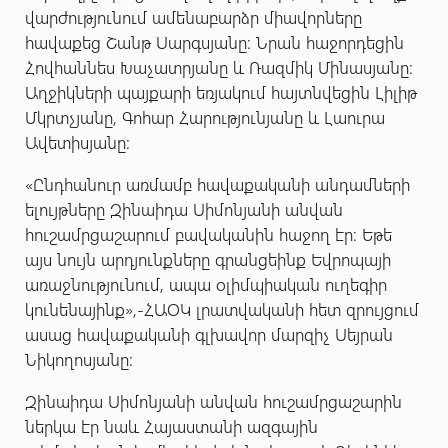
վարժությունում ամենաբարձր միավորները
հավաքեց Շանթ Սարգսյանը: Նրան հաջորդեցին
Հովհաննես Խաչատրյանը և Ռազմիկ Մինասյանը:
Աղջիկների պայքարի եռյակում հայտնվեցին Լիլիթ
Մկրտչյանը, Գոհար Հարությունյանը և Լաուրա
Ավետիսյանը:
«Ընդհանուր առմամբ հավաքականի անդամների
ելույթները Զինաիդա Սիմոնյանի անվան
հուշամրցաշարում բավականին հաջող էր: Եթե
այս նույն արդյունքները գրանցեինք Եվրոպայի
առաջնությունում, ապա օլիմպիական ուղեգիր
կունենայինք»,-ՀԱՕԿ լրատվականի հետ զրույցում
ասաց հավաքականի գլխավոր մարզիչ Սեյրան
Նիկողոսյանը:
Զինաիդա Սիմոնյանի անվան հուշամրցաշարին
ներկա էր նաև Հայաստանի ազգային