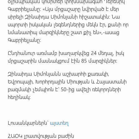
օլիմպիական կոմիտեի փոխնախագահ Դերենիկ
Գաբրիելյանը: «Այս մրցաշարը նվիրված է մեր
սիրելի Զինաիդա Սիմոնյանի հիշատակին: Նա
սպորտի իսկական լեգենդներից մեկն էր, քանի որ
նմանատիպ մարզիկները շատ քիչ են»,-ասաց
Գաբրիելյանը:
Ընդհանուր առմամբ խաղարկվեց 24 մեդալ, իսկ
մրցաշարին մասնակցում էին 85 մարզիկներ:
Զինաիդա Սիմոնյանն աշխարհի քառակի,
Եվրոպայի, Խորհրդային Միության և Հայաստանի
բազմակի չեմպիոն է` 50-ից ավելի ռեկորդների
հեղինակ:
Լուսանկարներն`
այստեղ
ՀԱՕԿ լրատվության բաժին