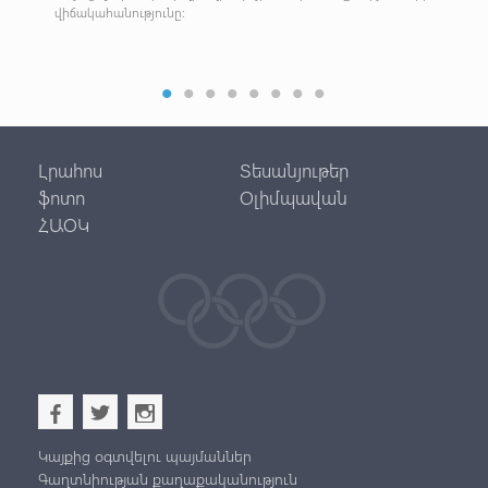
վիճակահանությունը:
Լրահոս
Տեսանյութեր
ֆոտո
Օլիմպավան
ՀԱՕԿ
b
a
x
Կայքից օգտվելու պայմաններ
Գաղտնիության քաղաքականություն