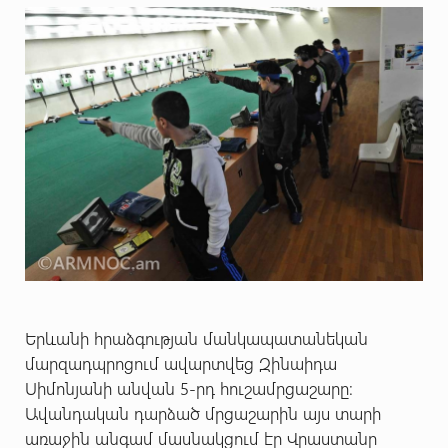
Երևանի հրաձգության մանկապատանեկան
մարզադպրոցում ավարտվեց Զինաիդա
Սիմոնյանի անվան 5-րդ հուշամրցաշարը:
Ավանդական դարձած մրցաշարին այս տարի
առաջին անգամ մասնակցում էր Վրաստանը