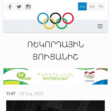
Հայ
Eng
Рус
b
a
x
ՌԵԿՈՐԴԱՅԻՆ
ՑՈՒՑԱՆԻՇ
11:47
- 23 Նոյ, 2023