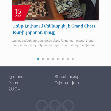
15
ՕԳՈ
Սենթ Լուիսում մեկնարկել է Grand Chess
Լե
Tour-ի չորրորդ փուլը
հ
Հայաստանցի գրոսմայստեր Լեւոն Արոնյանը տարել է երկու
Գավ
հաղթանակ, կրել մեկ պարտություն՝ վաստակելով 4 միավոր
խաղ
մրց
Լրահոս
Տեսանյութեր
ֆոտո
Օլիմպավան
ՀԱՕԿ