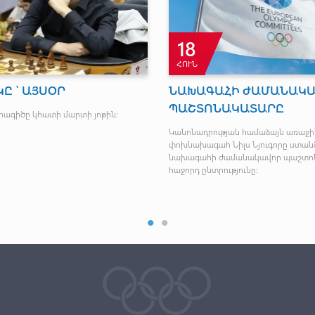
18
ՀՈՒՆ
Ը ՝ ԱՅՍՕՐ
ՆԱԽԱԳԱՀԻ ԺԱՄԱՆԱԿ
ՊԱՇՏՈՆԱԿԱՏԱՐԸ
րագիծը կհատի մարտի յոթին:
Կանոնադրության համաձայն առաջի
փոխնախագահ Նիլս Նյուգորը ստանձ
նախագահի ժամանակավոր պաշտոնը
հաջորդ ընտրությունը: