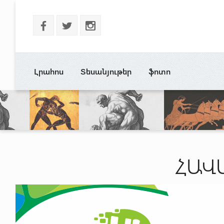
b
a
x
Լրահոս
Տեսանյութեր
ֆոտո
ՀԱՎ