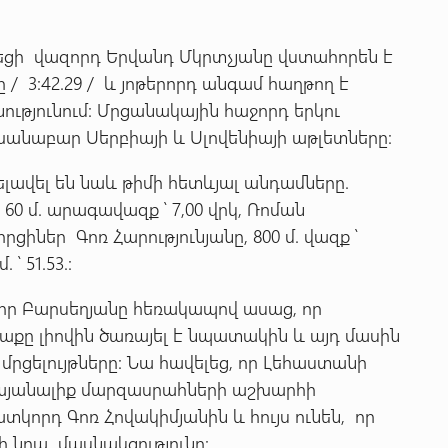
եցի վազորդ Երվանդ Մկրտչյանը վստահորեն է
 / 3:42.29 / և յոթերորդ անգամ հաղթող է
ւթյունում: Մրցանակային հաջորդ երկու
անաբար Սերբիայի և Սլովենիայի աթլետները:
լավել են նաև թիմի հետևյալ անդամները.
,
60 մ. արագավազք ՝ 7,00 վրկ, Ռոման
որցիներ Գոռ Հարությունյանը, 800 մ. վազք ՝
՝ 51.53.:
որ Բարսեղյանը հեռակապով ասաց, որ
աքը լիովին ծառայել է նպատակին և այդ մասին
 մրցելույթները: Նա հավելեց, որ Լեհաստանի
 կայանալիք մարզասրահների աշխարհի
տկորդ Գոռ Հովակիմյանին և հույս ունեն, որ
 նրա մասնակցությունը: