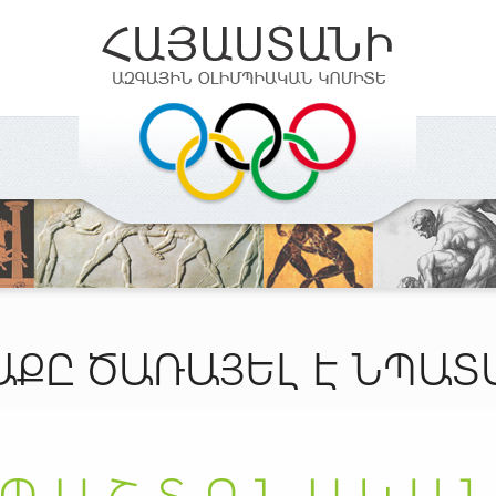
ԱՔԸ ԾԱՌԱՅԵԼ Է ՆՊԱՏ