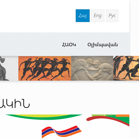
Հայ
Eng
Рус
ՀԱՕԿ
Օլիմպավան
ԱԿԻՆ