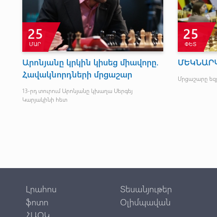
25
25
ՄԱՐ
ՓԵՏ
Արոնյանը կրկին կիսեց միավորը.
ՄԵԿՆԱՐԿ
Հավակնորդների մրցաշար
Մրցաշարը եզ
13-րդ տուրում Արոնյանը կխաղա Սերգեյ
Կարյակինի հետ
Լրահոս
Տեսանյութեր
ֆոտո
Օլիմպավան
ՀԱՕԿ