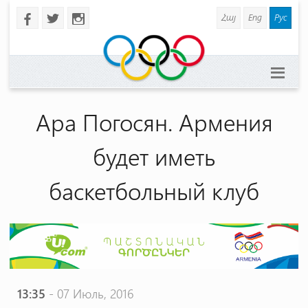
Հայ
Eng
Рус
b
a
x
Ара Погосян. Армения
будет иметь
баскетбольный клуб
13:35
- 07 Июль, 2016