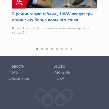
ИЮЛЬ
 в
В рейтинговую таблицу UWW входят три
Ле
армянских борца вольного стиля
Экс
Оли
Володя Франгулян (61 кг) поднялся на несколько строчек и
сейчас 12-й
Новости
Видео
Фото
Рио-2016
Олимпаван
НОКА