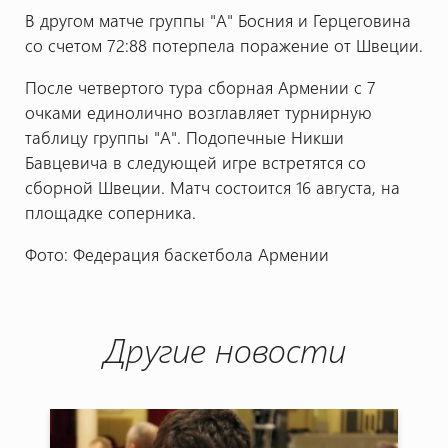
В другом матче группы "А" Босния и Герцеговина
со счетом 72:88 потерпела поражение от Швеции.
После четвертого тура сборная Армении с 7
очками единолично возглавляет турнирную
таблицу группы "А". Подопечные Никши
Бавцевича в следующей игре встретятся со
сборной Швеции. Матч состоится 16 августа, на
площадке соперника.
Фото: Федерация баскетбола Армении
Другие новости