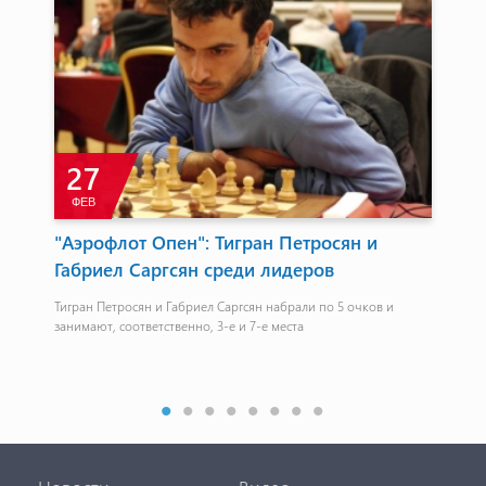
27
ФЕВ
И
кие
"Аэрофлот Опен": Тигран Петросян и
Ми
Габриел Саргсян среди лидеров
от
Тигран Петросян и Габриел Саргсян набрали по 5 очков и
На 
занимают, соответственно, 3-е и 7-е места
НОК