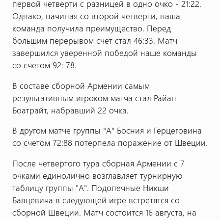
первой четверти с разницей в одно очко - 21:22.
Однако, начиная со второй четверти, наша
команда получила преимущество. Перед
большим перерывом счет стал 46:33. Матч
завершился уверенной победой наше команды
со счетом 92: 78.
В составе сборной Армении самым
результативным игроком матча стал Райан
Боатрайт, набравший 22 очка.
В другом матче группы "А" Босния и Герцеговина
со счетом 72:88 потерпела поражение от Швеции.
После четвертого тура сборная Армении с 7
очками единолично возглавляет турнирную
таблицу группы "А". Подопечные Никши
Бавцевича в следующей игре встретятся со
сборной Швеции. Матч состоится 16 августа, на