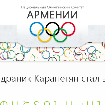
ндраник Карапетян стал