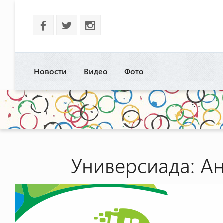
b
a
x
Новости
Видео
Фото
Универсиада: А