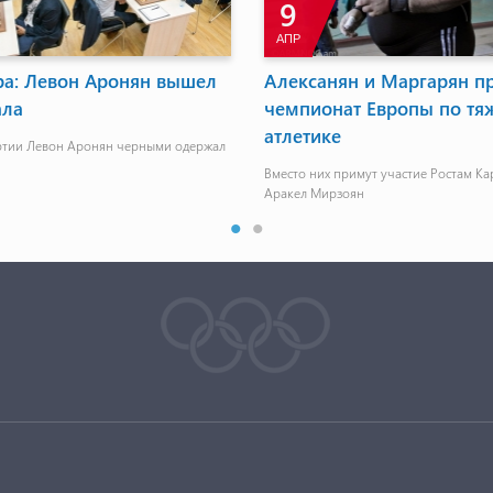
9
АПР
ра: Левон Аронян вышел
Алексанян и Маргарян пр
ала
чемпионат Европы по тя
атлетике
ртии Левон Аронян черными одержал
Вместо них примут участие Ростам Ка
Аракел Мирзоян