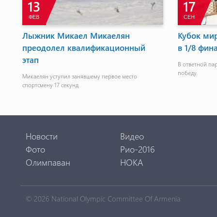
13
17
ФЕВ
СЕН
Лыжник Микаел Микаелян
Кубок ми
преодолел квалификационный
в 1/8 фин
этап
кг
В ответной па
победу.
Микаелян уступил занявшему первое место
спортсмену 17 секунд
Новости
Видео
Фото
Рио-2016
Олимпаван
НОКА
© 2026 National Olympic Committee Of Armenia