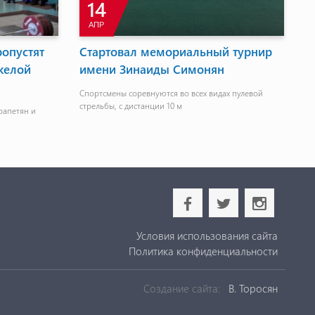
14
АПР
опустят
Стартовал мемориальный турнир
Т
желой
имени Зинаиды Симонян
п
р
Спортсмены соревнуются во всех видах пулевой
т
стрельбы, с дистанции 10 м
рапетян и
Ту
b
a
x
Условия использования сайта
Политика конфиденциальности
Создание сайта:
В. Торосян