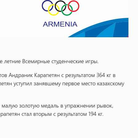
е летние Всемирные студенческие игры.
тов Андраник Карапетян с результатом 364 кг в
етян уступил занявшему первое место казахскому
л малую золотую медаль в упражнении рывок,
арапетян стал вторым с результатом 194 кг.