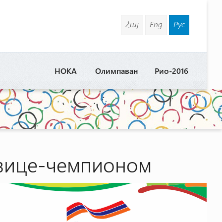
Հայ
Eng
Рус
НОКА
Олимпаван
Рио-2016
 вице-чемпионом